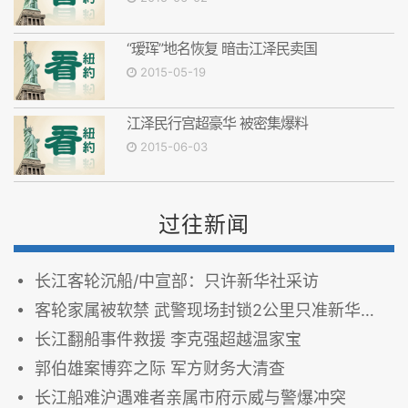
“瑷珲”地名恢复 暗击江泽民卖国
2015-05-19
江泽民行宫超豪华 被密集爆料
2015-06-03
过往新闻
长江客轮沉船/中宣部：只许新华社采访
客轮家属被软禁 武警现场封锁2公里只准新华社央视进入
长江翻船事件救援 李克强超越温家宝
郭伯雄案博弈之际 军方财务大清查
长江船难沪遇难者亲属市府示威与警爆冲突