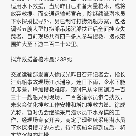
适用水下救援，当局昨日已准备大量棺木，或将
放弃救援。而交通运输部宣布，除继续派潜水员
下水探摸搜寻外，另已制订打捞沉船方案，包括
调派五艘大型打捞船吊起沉船扶正后全面搜索失
踪者。目前现场共有四千多人参与搜救，搜救范
围扩大至下游二百二十公里。
拟弃救援备棺木最少38死
交通运输部发言人徐成光昨日召开记者会，指长
江沉船事故现场江水湍急，连日下雨，令水下能
见度差，增加搜救难度。现时已从全国调派一百
三十一艘船只到现场，二百名潜水员参与搜救，
未来会优化搜救工作安排和增加搜救力量。徐成
光称，暂时仍会继续采用潜水员下水探摸的工
作，经现场专家开会，商定了现继续采用潜水员
下水探摸搜寻的方式，待打捞船全部到位后，将
实施沉船的打捞。