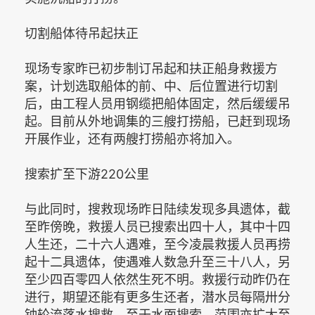
切割船体待吊起扶正
现场专家昨已初步制订吊起和扶正船身救援方
案，计划选取船体的前、中、后位置进行切割
后，由工程人员用钢缆把船体固定，然后缓缓吊
起。目前从外地调集的三艘打捞船，已赶到现场
开展作业，还有两艘打捞船亦将加入。
搜索扩至下游220公里
与此同时，搜救现场昨日陆续发现多具遗体，截
至昨傍晚，救援人员已搜索出四十人，其中十四
人生还，二十六人遇难，至今凌晨救援人员再捞
起十二具遗体，使遇难人数急升至三十八人，另
至少四百零四人依然生死不明。救援行动昨仍在
进行，期望还能有更多生还者，潜水员每隔卅分
钟轮流落水搜救。至于水面搜索，范围亦扩大至