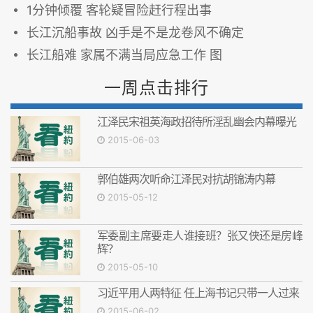
1分钟倾覆 客轮疑冒险赶行程出事
长江沉船事故 凶手是不是龙卷风不确定
长江船难 家属不满当局应急工作 图
一周点击排行
江泽民宋祖英海政招待所淫乱幽会内幕曝光
2015-06-03
郭伯雄两次听命江泽民对抗胡锦涛内幕
2015-05-12
军委副主席要走人谁接班？张又侠还是房峰
辉？
2015-05-10
习近平用人两特征 任上海书记只带一人过来
2015-06-02