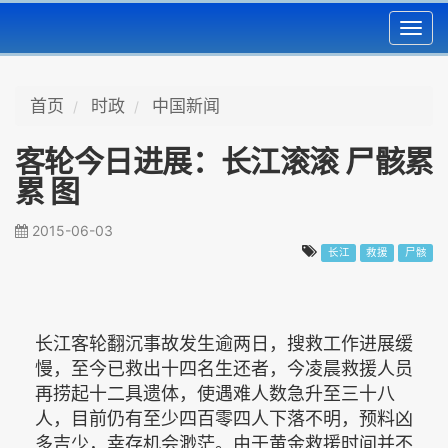
Toggl
navig
首页
时政
中国新闻
客轮今日进展：长江滚滚 尸骸累
累 图
2015-06-03
长江
救援
尸骸
长江客轮翻沉事故发生逾两日，搜救工作进展缓
慢，至今已救出十四名生还者，今凌晨救援人员
再捞起十二具遗体，使遇难人数急升至三十八
人，目前仍有至少四百零四人下落不明，预料凶
多吉少，幸存机会渺茫。由于黄金救援时间并不