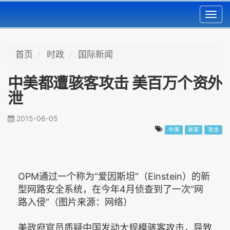
Toggl
navig
首页
时政
国际新闻
中美都遭骇客攻击 美百万个资外
泄
2015-06-05
中美
骇客
攻击
OPM通过一个称为“爱因斯坦”（Einstein）的新
型网路安全系统，在今年4月侦查到了一次“网
路入侵”（图片来源：网络）
美政府官员质疑中国发动大规模骇客攻击，导致