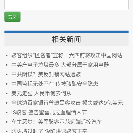
提交
相关新闻
骇客组织“匿名者”宣称 六四前将攻击中国网站
中美产电子垃圾最多 大部分属于家用电器
中共阴谋？美反封锁网站遭骇
中国监视无处不在 传被骇酿安全隐患
美元走强 人民币何去何从
全球逾百家银行曾遭黑客攻击 损失或达9亿美元
IS骇客 警告蜜雪儿过血腥情人节
车主恶梦！美军骇客示范远端遥控汽车
防火墙过时了 设陷阱逮骇客正夯