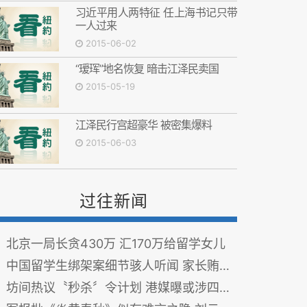
习近平用人两特征 任上海书记只带
一人过来
2015-06-02
“瑷珲”地名恢复 暗击江泽民卖国
2015-05-19
江泽民行宫超豪华 被密集爆料
2015-06-03
过往新闻
北京一局长贪430万 汇170万给留学女儿
中国留学生绑架案细节骇人听闻 家长贿赂被捕
坊间热议〝秒杀〞令计划 港媒曝或涉四宗罪