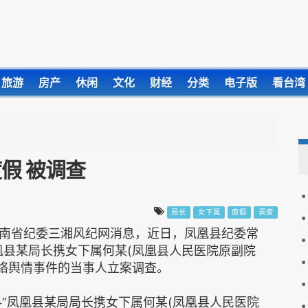
旅游
房产
休闲
文化
财经
分类
电子版
看台湾
假 被调查
局长
女下属
度假
调查
湖南省纪委三湘风纪网消息，近日，凤凰县纪委常
凰县某局长携女下属何某(凤凰县人民医院原副院
网络舆情事件的当事人立案调查。
坛曝料“凤凰县某局局长携女下属何某(凤凰县人民医院