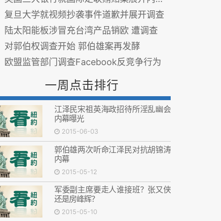
复旦大学就视频抄袭事件道歉并展开调查
陆太阳能板涉冒充台湾产品销欧 遭调查
对郭伯权调查开始 郭伯雄案再发酵
欧盟监管部门调查Facebook反竞争行为
一周点击排行
江泽民宋祖英海政招待所淫乱幽会
内幕曝光
2015-06-03
郭伯雄两次听命江泽民对抗胡锦涛
内幕
2015-05-12
军委副主席要走人谁接班？张又侠
还是房峰辉？
2015-05-10