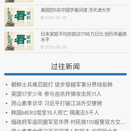
美国控6名中国学者间谍 涉天津大学
2015-05-19
日本家庭平均存款达1798万日元 创历年最高
水平
2015-05-20
过往新闻
朝鲜士兵难忍殴打 徒步穿越军事分界线投韩
英国17岁少年 参与自杀炸弹攻击死11人
昂山素季访华 习近平打破江派外交镣铐
韩国MERS增至15人死亡 隔离近5千人
缅政府军追同盟军至华界 村民拨110报警双方交火