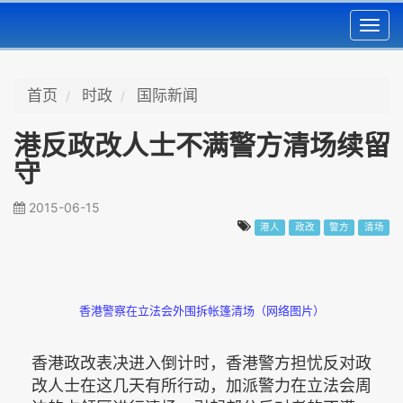
Toggl
navig
首页
时政
国际新闻
港反政改人士不满警方清场续留
守
2015-06-15
港人
政改
警方
清场
香港警察在立法会外围拆帐篷清场（网络图片）
香港政改表决进入倒计时，香港警方担忧反对政
改人士在这几天有所行动，加派警力在立法会周