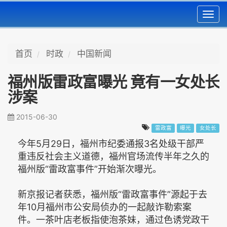
Toggl
navig
首页
时政
中国新闻
福州版雷政富曝光 竟有一女处长
涉案
2015-06-30
雷政富
曝光
女处长
今年5月29日，福州市纪委通报3名处级干部严
重违反社会主义道德，福州官场流传半年之久的
福州版“雷政富事件”开始渐次曝光。
新京报记者获悉，福州版“雷政富事件”源起于去
年10月福州市公安局侦办的一起敲诈勒索案
件。一茶叶店老板指使泡茶妹，通过色诱党政干