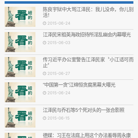
陈良宇狱中大骂江泽民：我儿没命，你儿别
活！
2015-06-24
江泽民宋祖英海政招待所淫乱幽会内幕曝光
2015-06-03
传习近平办公室警告江泽民家〝小江适可而
止〞
2015-06-27
“中国第一贪”江绵恒贪腐黑幕大曝光
2015-06-24
江泽民与乔石等5个死对头的一张合影照
2015-06-15
德媒：习王在法庭上用这个办法羞辱周永康