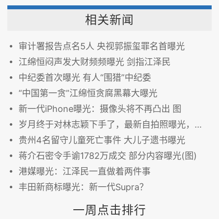
相关新闻
审计署报告点名5人 央视郭振玺罪名首曝光
江绵恒闷声发大财频频曝光 剑指江泽民
中纪委首次曝光 有人“围猎”中纪委
“中国第一贪”江绵恒贪腐黑幕大曝光
新一代iPhone曝光：摄像头将不再凸出 图
岁月终于对林志颖下手了，最新自拍照曝光，网友纷纷围观调侃
贵州4名留守儿童死亡事件 大儿子遗书曝光
蒋介石密令手谕1782万成交 部分内容曝光(图)
港媒曝光：江泽民一直做着两件事
丰田新商标曝光：新一代Supra？
一周点击排行