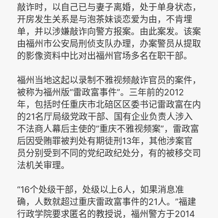
敲诈时，以自己已与妻子离婚，处于单身状态，
开房发生关系是与泡茶妹谈恋爱为由，不肯埋
单，并以涉嫌敲诈向警方报案。由此案发。该案
由福州市公安局刑侦支队办理，办案警员从提取
的影像资料中比对出福州官场多名在职干部。
福州当地这起以录制不雅视频敲诈官员的案件，
被称为福州版“雷政富事件”。三年前的2012
年，包括时任重庆市北碚区区委书记雷政富在内
的21名厅局级党政干部、国有企业负责人涉入
不法商人幕后主使的“重庆不雅视频案”，雷政富
后因受贿罪被判处有期徒刑13年，其他涉案官
员分别受到不同的党纪政纪处分，有的被移交司
法机关审理。
“16个处级干部，处级以上6人，如果消息准
确，人数就超过重庆雷政富事件的21人。”福建
行政学院要求匿名的教授说，福州警方于2014