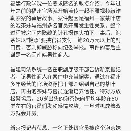
福建行政学院一位要求匿名的教授介绍，今年过
年之前的福州官场就开始流传一起不雅视频敲诈
勒索案的幕后故事。案件起因是福州一家茶叶店
的泡茶妹与福州多名官员开房发生性关系，整个
过程被房间内隐藏的针孔摄像头拍下。事后，泡
茶妹以“艳照”要挟官员支付一笔20万元以上的封
口费，否则即威胁称向纪委举报。事件的幕后主
谋是一名闽南籍男性商人。
福建司法系统一名在职副厅级干部告诉新京报记
者，该男性商人在案件中充当掮客，通过在福州
多年经营的官场资源把干部介绍到自己的茶叶
店，再由泡茶妹与官员逐渐培养信任，待对方放
松警惕后，20岁出头的泡茶妹向平均年龄在50
岁左右的官员们发动感情攻势，一旦时机成熟双
方就会开房。
新京报记者获悉，一名正处级官员被这个泡茶妹