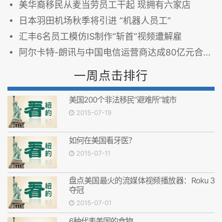
美华裔移民从麦当劳员工干起 现拥有六家店
日本羽田机场秋季将引进 “机器人员工”
汇丰6名员工模仿IS制作“斩首”视频遭解雇
阿尔卡特-朗讯与中国电信运营商达成80亿元合作协议
一周点击排行
美国200个非法移民“避难所”城市
2015-07-19
如何在美国看牙医？
2015-07-11
盘点美国最火的流媒体视频播放器：Roku 3
夺冠
2015-07-01
6种代表美国的食物