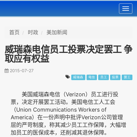
Toggl
navig
首页
时政
美加新闻
威瑞森电信员工投票决定罢工 争
取应有权益
2015-07-27
威瑞森
电信
员工
投票
罢工
美国威瑞森电信（Verizon）员工进行投
票，决定开展罢工活动。美国电信工人工会
（Union Communications Workers of
America）在一份声明中批评Verizon公司管理
层的严苛制度，称其减少员工工作保障，大幅增
加员工的医保成本，还削减其退休保障。