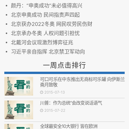
颜丹：“申奥成功”未必值得高兴
北京申奥成功 民间指责声四起
北京获办2022冬奥 网民叹劳民伤财
北京承办冬奥 人权问题引担忧
北戴河会议现激烈博弈征兆
习近平亲自指挥 北京禁卫军动向
一周点击排行
可口可乐在中东推出无商标可乐罐 向伊斯兰
斋月致敬
2015-07-13
川普：作为总统“会改变说话语气
2015-07-22
全球最安全10大银行 皆在欧洲