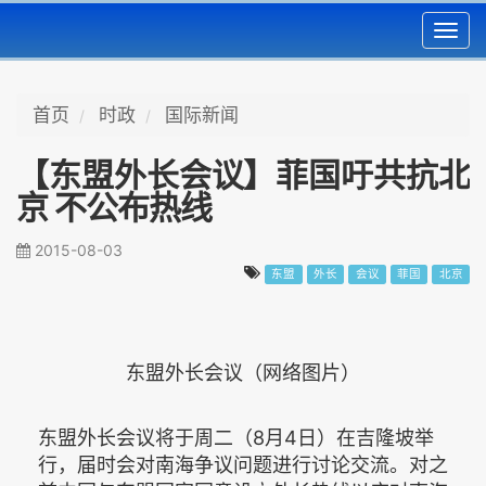
Toggl
navig
首页
时政
国际新闻
【东盟外长会议】菲国吁共抗北
京 不公布热线
2015-08-03
东盟
外长
会议
菲国
北京
东盟外长会议（网络图片）
东盟外长会议将于周二（8月4日）在吉隆坡举
行，届时会对南海争议问题进行讨论交流。对之