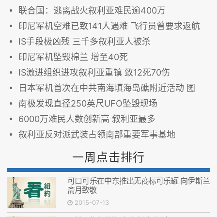
联合国：逃离战火叙利亚难民逾400万
印尼军机空难已致141人遇难 飞行员曾要求返航
IS手段极凶残 三千多叙利亚人被杀
印尼军机坠毁棉兰 增至40死
IS激进组织进攻叙利亚重镇 致12死70伤
日本军机首次在中共南海填海岛礁附近活动 图
南极发现直径250英尺UFO坠毁现场
6000万难民人数创新高 叙利亚最多
叙利亚反对派武装占领南部重要军事基地
一周点击排行
可口可乐在中东推出无商标可乐罐 向伊斯兰
斋月致敬
2015-07-13