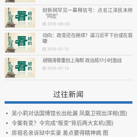
财新网罕见一幕释信号：点名江泽民未称
〝同志〞
2015-08-03
动向：政变还在继续？逼习近平下台或在眉
睫
2015-07-12
胡锦涛曾重创上海帮 政治局17小时激战
2015-07-13
过往新闻
吴小莉对话国博馆长出纰漏 凤凰卫视出洋相(图)
令案有变？令完成“叛变”背后两大玄机(图)
房祖名亲诉狱中实录 差点要得精神病 图