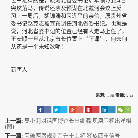
世事难料的是，原河北省委书记周本顺7月24日
突然落马，传说还涉及预谋在北戴河会议上反
习。一周后，胡锦涛和习近平的亲信，原贵州省
委书记赵克志被宣布调任河北省委书记。也就是
说，河北省委书记的位置已经有人走马上任了，
王安顺一旦从北京市长位置上〝下课〞，何去何
从还是一个未知数呢！
新唐人
来源:
责编:
网络
Lisa
97
上一篇:
吴小莉对话国博馆长出纰漏 凤凰卫视出洋相
(图)
下一篇:
习破两潜规则晋升十上将 释放四重信号