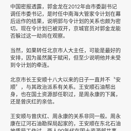
中国密报透露，郭金龙在2012年由市委副书记
调任市委书记，是时任中南海大管家令计划在幕
后运作的结果，说明郭与令计划的关系也颇为密
切。现在令计划已被双开，京城官员对郭金龙能
否躲过这一劫尚在观察。
当然，如果转任北京市人大主任，可能是最好的
安排，因为虽然属于赋闲，但至少说明他并未受
到令计划的牵连。
北京市长王安顺十八大以来的日子一直并不〝安
顺〞，与其政治派系有关系。王安顺石油帮出
身，也在国土资源部任职过，是周永康的下属，
还是曾庆红的亲信。
王安顺与曾庆红、周永康的关系非同一般。周永
康在辽河石油勘探局起家的，王安顺在东北石油
地质局工作过，两人90年代在国土资源部共事