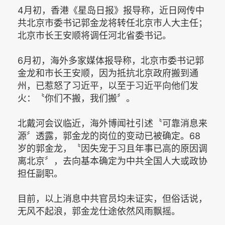
4月初，香港《星岛日报》报导称，近日网传中
共北京市委书记郭金龙将转任北京市人大主任；
北京市长王安顺将调任河北省委书记。
6月初，海外多家媒体报导称，北京市委书记郭
金龙和市长王安顺，因为抵抗北京政府搬到通
州，已惹怒了习近平，以至于习近平向他们发
火：〝你们不搬，我们搬〞。
北戴河会议临近，海外博闻社引述〝可靠消息来
源〞透露，郭金龙的岗位的变动已被确定。68
岁的郭金龙，〝因失宠于习且年事已高的原因调
离北京〞，去向基本确定为中共全国人大或政协
担任副职。
目前，以上消息中共官员均未证实，但俗话说，
无风不起浪，郭金龙仕途依然风雨飘摇。