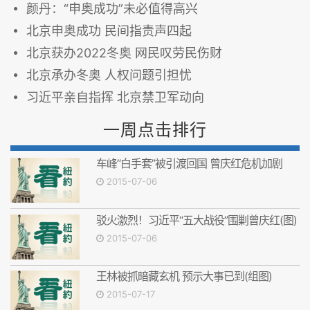
颜丹：“申奥成功”未必值得高兴
北京申奥成功 民间指责声四起
北京获办2022冬奥 网民叹劳民伤财
北京承办冬奥 人权问题引担忧
习近平亲自指挥 北京禁卫军动向
一周点击排行
车峰“白手套”被引渡回国 曾庆红危机加剧
2015-07-06
驳火激烈！习近平“五大战役”围剿曾庆红(图)
2015-07-06
王林被抓暗藏玄机 预示大事已到(组图)
2015-07-17