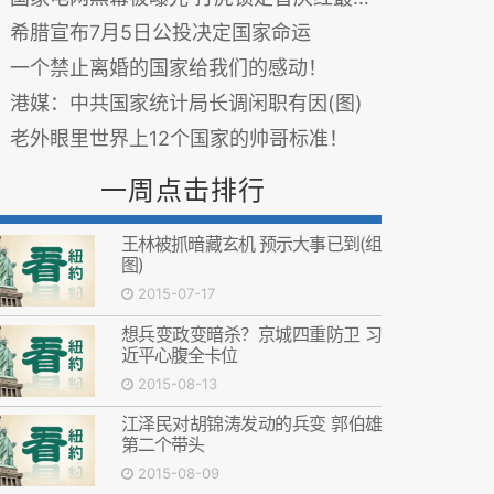
希腊宣布7月5日公投决定国家命运
一个禁止离婚的国家给我们的感动！
港媒：中共国家统计局长调闲职有因(图)
老外眼里世界上12个国家的帅哥标准！
一周点击排行
王林被抓暗藏玄机 预示大事已到(组
图)
2015-07-17
想兵变政变暗杀？京城四重防卫 习
近平心腹全卡位
2015-08-13
江泽民对胡锦涛发动的兵变 郭伯雄
第二个带头
2015-08-09