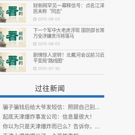
财新网罕见一幕释信号：点名江泽
民未称〝同志〞
2015-08-03
下一个军中大老虎浮现 国防部长常
万全涉嫌贪污将落马
2015-08-03
剧情惊人逆转！北戴河会议前习近
平变局“路线图”
2015-07-30
过往新闻
骗子骗钱后给大爷发短信：照顾自己别让我担心
起底天津爆炸事发公司：信息量很大！
你以为只是天津爆炸而已么？告诉你，这四十八小时，都发生了什么？！