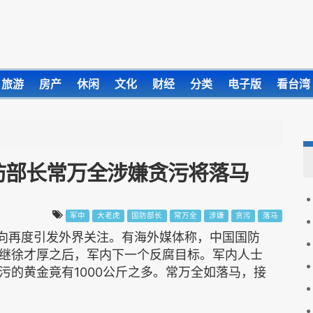
旅游
房产
休闲
文化
财经
分类
电子版
看台湾
防部长常万全涉嫌贪污将落马
军中
大老虎
国防部长
常万全
涉嫌
贪污
落马
向再度引发外界关注。有海外媒体称，中国国防
继徐才厚之后，军内下一个反腐目标。军内人士
污的黄金竟有1000公斤之多。常万全如落马，接