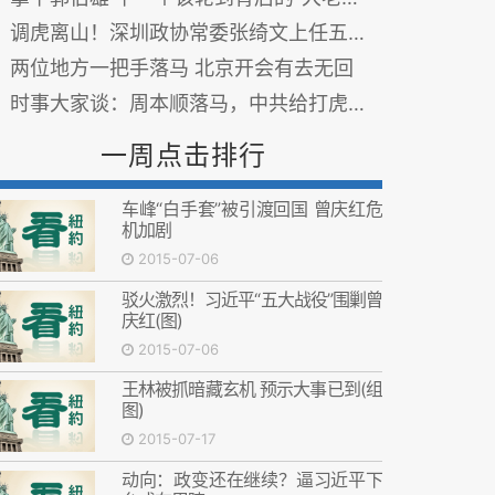
调虎离山！深圳政协常委张绮文上任五天落马(图)
两位地方一把手落马 北京开会有去无回
时事大家谈：周本顺落马，中共给打虎遇阻论降温？
一周点击排行
车峰“白手套”被引渡回国 曾庆红危
机加剧
2015-07-06
驳火激烈！习近平“五大战役”围剿曾
庆红(图)
2015-07-06
王林被抓暗藏玄机 预示大事已到(组
图)
2015-07-17
动向：政变还在继续？逼习近平下