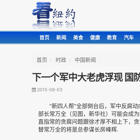
首页
新闻
美食
健康
教育
汽车
首页
时政
中国新闻
下一个军中大老虎浮现 国
2015-08-03
“新四人帮”全部倒台后，军中反腐动
部长常万全（见图，新华社）可能会成为
直指常的贪腐问题跟徐才厚不相上下，贪
替常万全的将是总参谋长房峰辉.