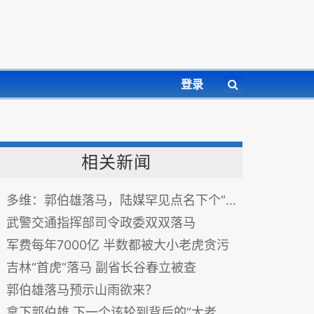
登录
相关新闻
多维：郭伯雄落马，陆媒罕见点名下个“老老虎”
武警交通指挥部司令政委双双落马
军费每年7000亿 半数都被大小老虎贪污
吉林“首虎”落马 副省长谷春立被查
郭伯雄落马预示山雨欲来？
拿下郭伯雄 下一个该轮到背后的“大老虎”(图)