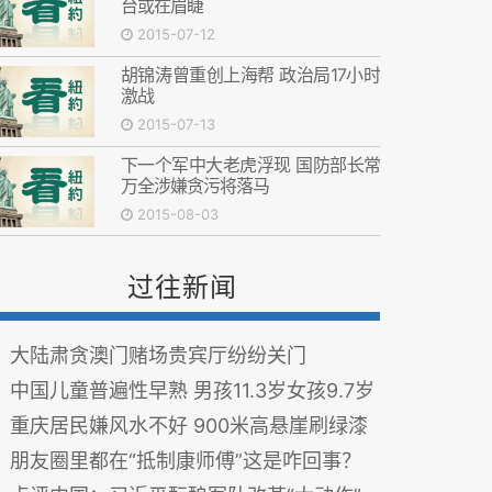
台或在眉睫
2015-07-12
胡锦涛曾重创上海帮 政治局17小时
激战
2015-07-13
下一个军中大老虎浮现 国防部长常
万全涉嫌贪污将落马
2015-08-03
过往新闻
大陆肃贪澳门赌场贵宾厅纷纷关门
中国儿童普遍性早熟 男孩11.3岁女孩9.7岁
重庆居民嫌风水不好 900米高悬崖刷绿漆
朋友圈里都在“抵制康师傅”这是咋回事？