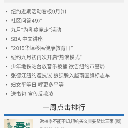
纽约近期活动看板9月(1)
社区问答497‘
九月“为乳癌竞走”活动
SBA 中文讲座
“2015华埠移民健康教育日”
纽约九月初再次开启“热浪模式”
少年地铁站台放音乐被捕 欲告纽约市警局
张德江纽约遭抗议 狼狈躲入越南国旗标志车
妇女平等日 呼更多平等
送书包 宣传反欺凌
一周点击排行
返校季不能不知,纽约买文具要货比三家!(图)