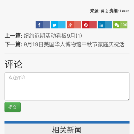
来源:
责编:
勞拉
Laura
109
上一篇:
纽约近期活动看板9月(1)
下一篇:
9月19日美国华人博物馆中秋节家庭庆祝活
评论
提交
相关新闻