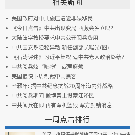
相关新闻
美国政府对中共施压遣返非法移民
《今日点击》中共出现变局 西藏会独立吗？
大陆法学教授要求中共公开阅兵费用
中共国安系隐秘异动 新任副部长曝光(图)
《石涛评述》习近平集权 逼中共老人政治终结？
中共阅兵炫〝赃物〞 或惹麻烦
美国最快下周制裁中共黑客
辛灏年: 揭中共纪念抗战70周年海内外战略
中共阅兵期间 微博禁止搜索江泽民
中共阅兵在即 再有军机坠毁 军方封锁消息
一周点击排行
美媒：胡锦涛裸退前给了习近平一个重要告