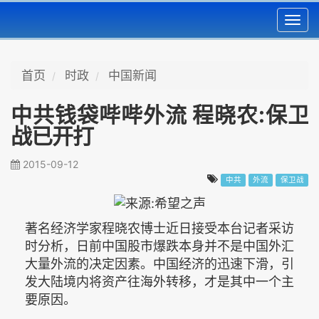
Toggl
navig
首页
时政
中国新闻
中共钱袋哔哔外流 程晓农:保卫
战已开打
2015-09-12
中共
外流
保卫战
著名经济学家程晓农博士近日接受本台记者采访
时分析，日前中国股市爆跌本身并不是中国外汇
大量外流的决定因素。中国经济的迅速下滑，引
发大陆境内将资产往海外转移，才是其中一个主
要原因。