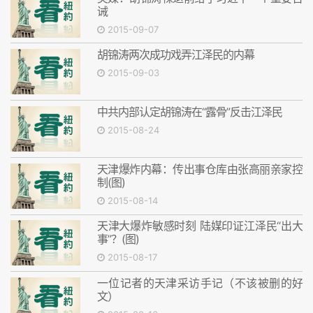
诫
2015-09-07
胡锦涛两次成功戏弄江泽民的内幕
2015-09-03
中共内部认定胡锦涛在“露骨”反击江泽民
2015-08-24
天津爆炸内幕：传出事仓库由张高丽亲家控
制(图)
2015-08-14
天津大爆炸敏感时刻 陆媒印证江泽民“出大
事”？(图)
2015-08-17
一位记者的天津采访手记（不该被删的好
文）