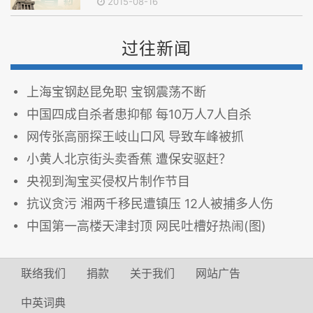
2015-08-16
过往新闻
上海宝钢赵昆免职 宝钢震荡不断
中国四成自杀者患抑郁 每10万人7人自杀
网传张高丽探王岐山口风 导致车峰被抓
小黄人北京街头卖香蕉 遭保安驱赶？
央视到淘宝买侵权片制作节目
抗议贪污 湘两千移民遭镇压 12人被捕多人伤
中国第一高楼天津封顶 网民吐槽好热闹(图)
联络我们
捐款
关于我们
网站广告
中英词典