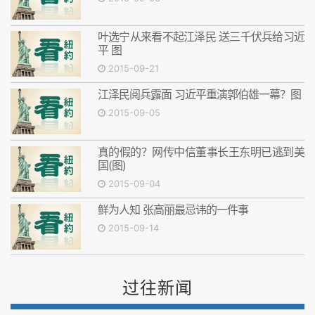
叶选宁从来看不起江泽民 送三千伏兵给习近
平 图
2015-09-21
江泽民阅兵露面 习近平重演郭伯雄一幕？图
2015-09-05
真的假的？网传中信董事长王东明已逃到美
国(图)
2015-09-04
鲜为人知 张高丽最忌讳的一件事
2015-09-14
过往新闻