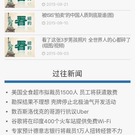
2015-09-21
被ISIS“拍卖”的中国人质到底是谁(图)
2015-09-10
看了这张3岁男孩照片 全世界人的心都碎了
(组图/视频)
2015-09-03
过往新闻
美国全食超市拟裁员1500人 员工将获遣散费
勘探结果不理想 壳牌停止北极油气开发活动
数百斯洛伐克的哥游行抗议Uber
谷歌将在印度400个火车站提供免费Wi-Fi
专家预计德意志银行将裁员1万人扭转经营不力