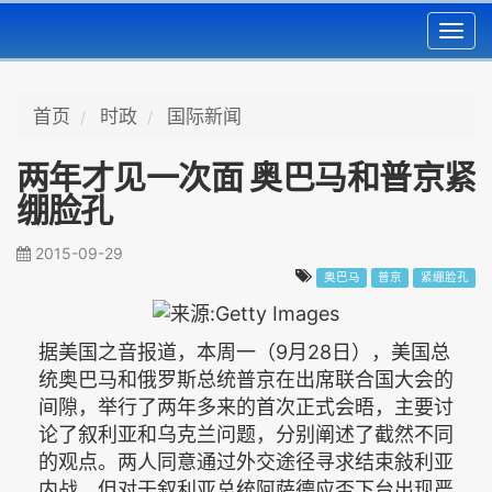
Toggl
navig
首页
时政
国际新闻
两年才见一次面 奥巴马和普京紧
绷脸孔
2015-09-29
奥巴马
普京
紧綳脸孔
据美国之音报道，本周一（9月28日），美国总
统奥巴马和俄罗斯总统普京在出席联合国大会的
间隙，举行了两年多来的首次正式会晤，主要讨
论了叙利亚和乌克兰问题，分别阐述了截然不同
的观点。两人同意通过外交途径寻求结束敍利亚
内战，但对于叙利亚总统阿萨德应否下台出现严