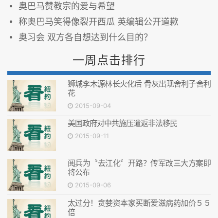
奥巴马赞教宗的爱与希望
称奥巴马笑得像裂开西瓜 英编辑公开道歉
奥习会 双方各自想达到什么目的？
一周点击排行
狮城李木源林长火化后 骨灰出现舍利子舍利
花
2015-09-04
美国政府对中共施压遣返非法移民
2015-09-11
阅兵为〝去江化〞开路？传军改三大方案即
将公布
2015-09-06
太过分！贪婪资本家买断爱滋病药加价５５
倍