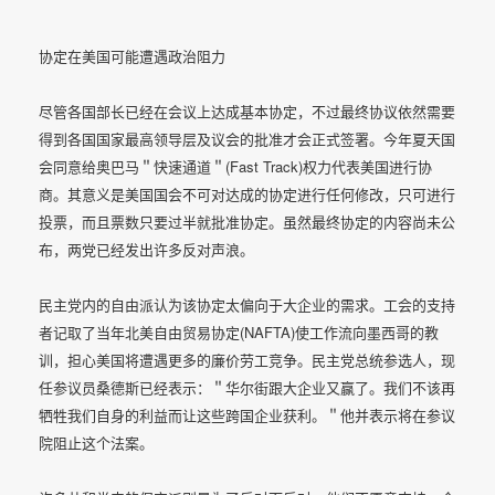
协定在美国可能遭遇政治阻力
尽管各国部长已经在会议上达成基本协定，不过最终协议依然需要
得到各国国家最高领导层及议会的批准才会正式签署。今年夏天国
会同意给奥巴马＂快速通道＂(Fast Track)权力代表美国进行协
商。其意义是美国国会不可对达成的协定进行任何修改，只可进行
投票，而且票数只要过半就批准协定。虽然最终协定的内容尚未公
布，两党已经发出许多反对声浪。
民主党内的自由派认为该协定太偏向于大企业的需求。工会的支持
者记取了当年北美自由贸易协定(NAFTA)使工作流向墨西哥的教
训，担心美国将遭遇更多的廉价劳工竞争。民主党总统参选人，现
任参议员桑德斯已经表示：＂华尔街跟大企业又赢了。我们不该再
牺牲我们自身的利益而让这些跨国企业获利。＂他并表示将在参议
院阻止这个法案。