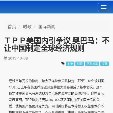
Toggl
navig
首页
时政
国际新闻
ＴＰＰ美国内引争议 奥巴马：不
让中国制定全球经济规则
2015-10-08
TPP
财经
国际关系
贸易
经过八年冗长的协商，跨太平洋伙伴关系协定（TPP）12个谈判国
10月5日上午在美国乔治亚州亚特兰大宣布达成了基本协议。这个
协定被美国奥巴马总统视为自己任内最重要的经济建树。他在事后
发表声明，TPP协定将废除18，000项各国附加于美国产品的关
税，使美国产品更具竞争力。同时美国将在保障劳工权益跟保护环
境的前提下开展新市场，而不允许中国（中共）等国家来书写全球