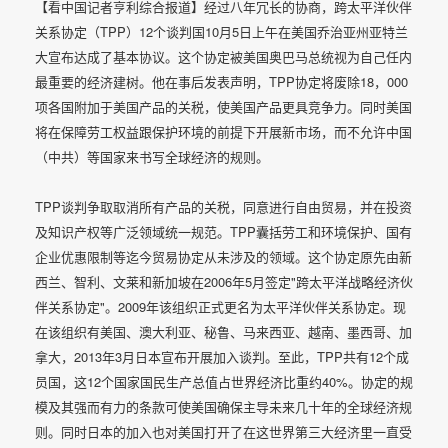
【看中国记者亨利综合报道】经过八年冗长的协商，跨太平洋伙伴
关系协定（TPP）12个谈判国10月5日上午在美国乔治亚州亚特兰
大宣布达成了基本协议。这个协定被美国奥巴马总统视为自己任内
最重要的经济建树。他在事后发表声明，TPP协定将废除18，000
项各国附加于美国产品的关税，使美国产品更具竞争力。同时美国
将在保障劳工权益跟保护环境的前提下开展新市场，而不允许中国
（中共）等国家来书写全球经济的规则。
TPP谈判争取取消所有产品的关税，同意进行自由贸易，并在投资
及知识产权等广泛领域统一规范。TPP囊括劳工和环境保护、国有
企业优惠限制等迄今贸易协定从未涉及的领域。这个协定原先由新
西兰、智利、文莱和新加坡在2006年5月签定"跨太平洋战略经济伙
伴关系协定"。2009年该组织正式更名为太平洋伙伴关系协定。现
在该组织有美国、澳大利亚、秘鲁、马来西亚、越南、墨西哥、加
拿大，2013年3月日本宣布开展加入谈判。至此，TPP共有12个成
员国，这12个国家国民生产总值占世界经济比重约40%。协定的规
模及其强而有力的条款可使美国确保主导未来几十年的全球经济规
则。同时日本的加入也对美国打开了在这世界第三大经济里一直受