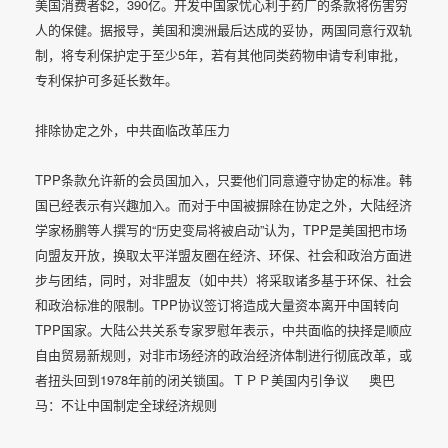
美国消费者$2，390亿。开发中国家忧心利于药厂的条款将伤害穷
人的保健。据报导，美国和澳洲最后达成的妥协，两国同意行双轨
制，将专利保护定于至少5年，若有其他同类药物申请专利审批，
专利保护可多延长数年。
排除协定之外，中共面临改革压力
TPP条款允许新的会员国加入，只要他们同意遵守协定的标准。韩
国已经表示有兴趣加入。而对于中国被摒除在协定之外，大陆经济
学家杨鹏等人撰写的“历史变局将被启动”认为，TPP是美国把市场
向盟友开放，换取太平洋盟友圈在经济、环保、社会和政治方面进
步与团结，同时，对非盟友（如中共）将采取诸多基于环保、社会
和政治标准的限制。TPP协议签订将造成大量资本离开中国转向
TPP国家。大陆公共关系专家罗慰年表示，中共面临的抉择是顺应
自由贸易新规则，对非市场经济的政治经济体制进行彻底改革，或
者扭头回到1978年前的闭关锁国。
ＴＰＰ美国内引争议 奥巴
马：不让中国制定全球经济规则