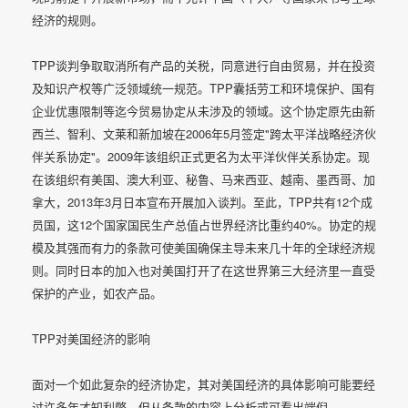
经济的规则。
TPP谈判争取取消所有产品的关税，同意进行自由贸易，并在投资
及知识产权等广泛领域统一规范。TPP囊括劳工和环境保护、国有
企业优惠限制等迄今贸易协定从未涉及的领域。这个协定原先由新
西兰、智利、文莱和新加坡在2006年5月签定"跨太平洋战略经济伙
伴关系协定"。2009年该组织正式更名为太平洋伙伴关系协定。现
在该组织有美国、澳大利亚、秘鲁、马来西亚、越南、墨西哥、加
拿大，2013年3月日本宣布开展加入谈判。至此，TPP共有12个成
员国，这12个国家国民生产总值占世界经济比重约40%。协定的规
模及其强而有力的条款可使美国确保主导未来几十年的全球经济规
则。同时日本的加入也对美国打开了在这世界第三大经济里一直受
保护的产业，如农产品。
TPP对美国经济的影响
面对一个如此复杂的经济协定，其对美国经济的具体影响可能要经
过许多年才知利弊．但从条款的内容上分析或可看出端倪．