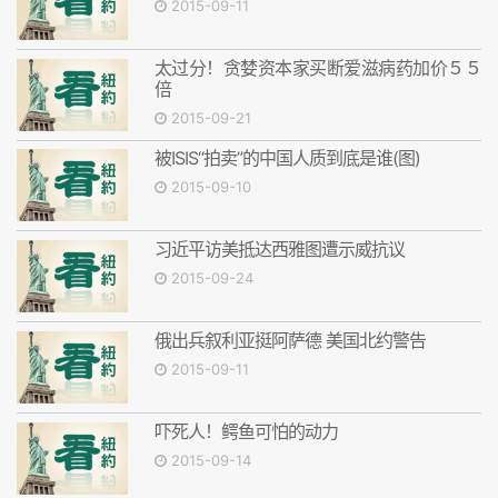
2015-09-11
太过分！贪婪资本家买断爱滋病药加价５５
倍
2015-09-21
被ISIS“拍卖”的中国人质到底是谁(图)
2015-09-10
习近平访美抵达西雅图遭示威抗议
2015-09-24
俄出兵叙利亚挺阿萨德 美国北约警告
2015-09-11
吓死人！鳄鱼可怕的动力
2015-09-14