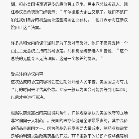
训，担心美国将遭遇更多的廉价劳工竞争。民主党总统参选人，现
任参议员桑德斯已经表示：＂华尔街跟大企业又赢了。我们不该再
牺牲我们自身的利益而让这些跨国企业获利。＂他并表示将在参议
院阻止这个法案。
许多共和党内的保守派则是为了反对而反对，他们不愿意支持一个
由民主党总统主持的贸易协定。共和党总统参选人川普说：＂这个
总统的无能令人无法理解，这是一个极差的协议。＂
受关注的协议内容
这次达成的协定内容将会在近期公开给人民审查，美国国会将有几
个月的时间来评估其条款。专家一般认为国会可能要等到明年四月
以后才会进行表决。
根据以前泄露出的美国谈判条件，许多观察家认为美国政府的立场
非常偏向于大制药厂。美国的医疗保健是全球最昂贵的，其中高价
的药品是原因之一。因为药品的开发需要大量成本，制药业称需要
足够的利润以鼓励新药品的开发。TPP条款里的知识产权将保障制