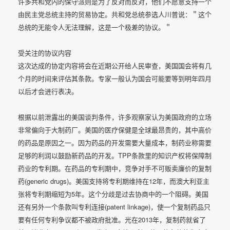
许多共和党内的保守派则是为了反对而反对，他们不愿意支持一个
由民主党总统主持的贸易协定。共和党总统参选人川普说：＂这个
总统的无能令人无法理解，这是一个极差的协议。＂
受关注的协议内容
这次达成的协定内容将会在近期公开给人民审查，美国国会将有几
个月的时间来评估其条款。专家一般认为国会可能要等到明年四月
以后才会进行表决。
根据以前泄露出的美国谈判条件，许多观察家认为美国政府的立场
非常偏向于大制药厂。美国的医疗保健是全球最昂贵的，其中高价
的药品是原因之一。因为药品的开发需要大量成本，制药业称需要
足够的利润以鼓励新药品的开发。TPP条款里的知识产权将保障制
药业的专利期。在药品的专利期中，竞争对手不可贩卖廉价的复制
药(generic drugs)。美国支持将专利期维持在12年，而澳大利亚主
张将专利期缩短为5年。这个分歧是过去协商中的一个阻碍。美国
还有另外一个条款叫专利连接(patent linkage)，使一个复制药品只
要有任何专利争议都不被政府批准。光在2013年，复制药就省了