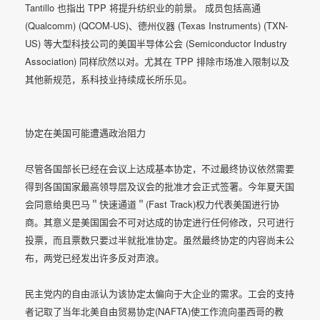
Tantillo 也指出 TPP 将提升纺织业的前景。 成员包括高通
(Qualcomm) (QCOM-US)、德州仪器 (Texas Instruments) (TXN-
US) 等大型科技公司的美国半导体公会 (Semiconductor Industry
Association) 同样欣然以对。尤其在 TPP 排除市场准入限制以及
其他新规范，系科技业持续成长所乐见。
协定在美国可能遭遇政治阻力
尽管各国部长已经在会议上达成基本协定，不过最终协议依然需要
得到各国国家最高领导层及议会的批准才会正式签署。今年夏天国
会同意给奥巴马＂快速通道＂(Fast Track)权力代表美国进行协
商。其意义是美国国会不可对达成的协定进行任何修改，只可进行
投票，而且票数只要过半就批准协定。虽然最终协定的内容尚未公
布，两党已经发出许多反对声浪。
民主党内的自由派认为该协定太偏向于大企业的需求。工会的支持
者记取了当年北美自由贸易协定(NAFTA)使工作流向墨西哥的教