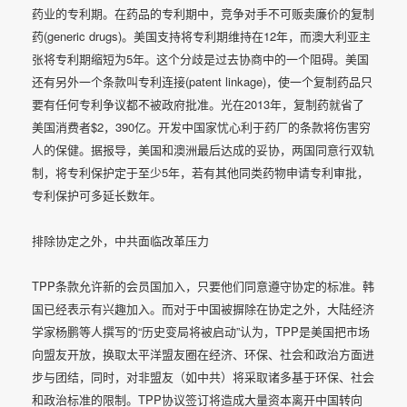
药业的专利期。在药品的专利期中，竞争对手不可贩卖廉价的复制
药(generic drugs)。美国支持将专利期维持在12年，而澳大利亚主
张将专利期缩短为5年。这个分歧是过去协商中的一个阻碍。美国
还有另外一个条款叫专利连接(patent linkage)，使一个复制药品只
要有任何专利争议都不被政府批准。光在2013年，复制药就省了
美国消费者$2，390亿。开发中国家忧心利于药厂的条款将伤害穷
人的保健。据报导，美国和澳洲最后达成的妥协，两国同意行双轨
制，将专利保护定于至少5年，若有其他同类药物申请专利审批，
专利保护可多延长数年。
排除协定之外，中共面临改革压力
TPP条款允许新的会员国加入，只要他们同意遵守协定的标准。韩
国已经表示有兴趣加入。而对于中国被摒除在协定之外，大陆经济
学家杨鹏等人撰写的“历史变局将被启动”认为，TPP是美国把市场
向盟友开放，换取太平洋盟友圈在经济、环保、社会和政治方面进
步与团结，同时，对非盟友（如中共）将采取诸多基于环保、社会
和政治标准的限制。TPP协议签订将造成大量资本离开中国转向