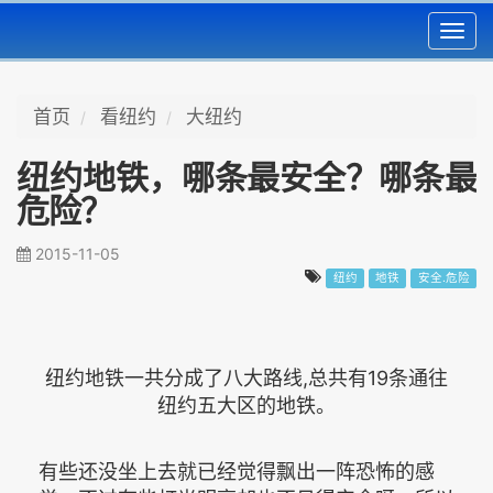
Toggl
navig
首页
看纽约
大纽约
纽约地铁，哪条最安全？哪条最
危险？
2015-11-05
纽约
地铁
安全.危险
纽约地铁一共分成了八大路线,总共有19条通往
纽约五大区的地铁。
有些还没坐上去就已经觉得飘出一阵恐怖的感