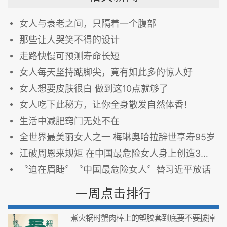
女人与衰老之间，只隔着一个腹部
那些让人哭笑不得的设计
走路快慢可预测寿命长短
女人每天坚持踮脚尖，竟有如此多的惊人好
女人想要皮肤很白 做到这10点就够了
女人吃下此秘方，让你全身散发自然体香！
生活中减肥窍门无处不在
全世界最美丽女人之一 梅琳奥哈拉辞世享寿95岁
江破周恩来规矩 在中国最危险女人身上创造3个第1
〝迫在眉睫〞〝中国最危险女人〞替习近平放话
一周点击排行
煮火锅时蟹肉棒上的塑胶套到底要不要拔掉