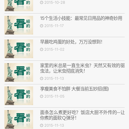
2015-10-28
15个生活小技能：最常见日用品的神奇妙用
2015-11-17
早晨吃鸡蛋的好处，万万没想到！
2015-11-02
家里的米总是一直生米虫？天然又有效的驱
虫法，让米虫彻底消失！
2015-11-13
享瘦美食不怕胖 大餐当前五妙招(图)
2015-11-05
面条怎么煮更好吃？饭店大厨不外传的····让
你煮的面软Ｑ弹牙！
2015-11-13