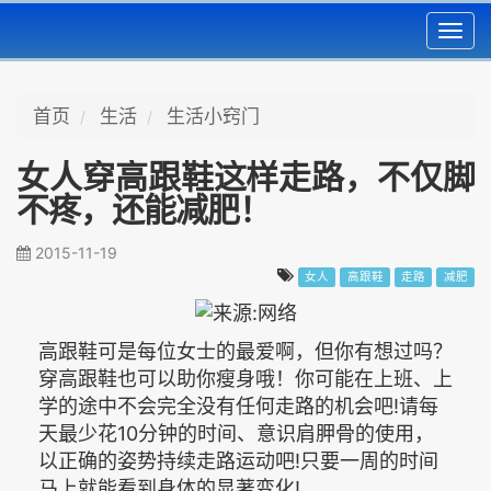
Toggl
navig
首页
生活
生活小窍门
女人穿高跟鞋这样走路，不仅脚
不疼，还能减肥！
2015-11-19
女人
高跟鞋
走路
减肥
高跟鞋可是每位女士的最爱啊，但你有想过吗？
穿高跟鞋也可以助你瘦身哦！你可能在上班、上
学的途中不会完全没有任何走路的机会吧!请每
天最少花10分钟的时间、意识肩胛骨的使用，
以正确的姿势持续走路运动吧!只要一周的时间
马上就能看到身体的显著变化!