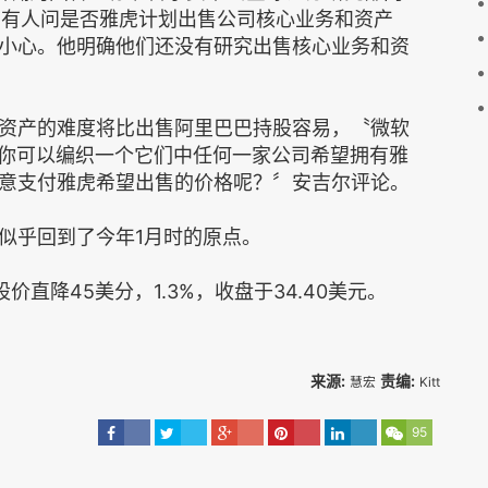
说：〝当有人问是否雅虎计划出售公司核心业务和资产
小心。他明确他们还没有研究出售核心业务和资
资产的难度将比出售阿里巴巴持股容易，〝微软
。你可以编织一个它们中任何一家公司希望拥有雅
意支付雅虎希望出售的价格呢？〞安吉尔评论。
似乎回到了今年1月时的原点。
直降45美分，1.3%，收盘于34.40美元。
来源:
责编:
慧宏
Kitt
95