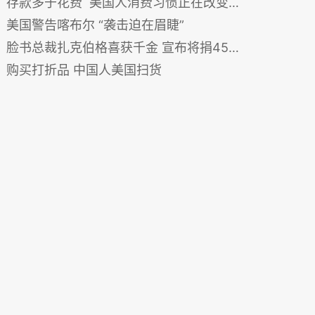
存款多于花费 美国人消费习惯正在改变？
美国警告喀布尔 “袭击迫在眉睫”
脸书总裁扎克伯格喜获千金 宣布将捐450亿美元股份
购买打折品 中国人美国扫货