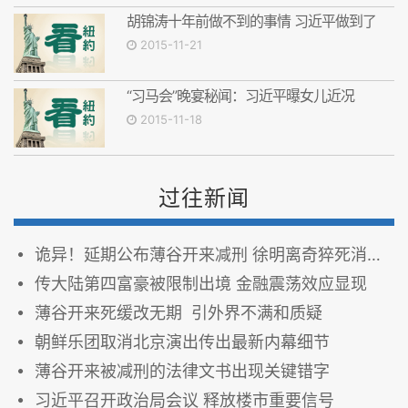
胡锦涛十年前做不到的事情 习近平做到了
2015-11-21
“习马会”晚宴秘闻：习近平曝女儿近况
2015-11-18
过往新闻
诡异！延期公布薄谷开来减刑 徐明离奇猝死消息前
传大陆第四富豪被限制出境 金融震荡效应显现
薄谷开来死缓改无期 引外界不满和质疑
朝鲜乐团取消北京演出传出最新内幕细节
薄谷开来被减刑的法律文书出现关键错字
习近平召开政治局会议 释放楼市重要信号