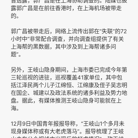
曾透露，郭广昌是在上海协助调查的。陆媒也披
露郭广昌是在前往香港时，在上海机场被带走
的。
郭广昌被带走后，网络上流传出郭在“失联”的72
小时中“非常配合调查，并向调查组提供了有关
上海帮的黑数据，其中涉及到上海帮诸多问
题”。
另外，王岐山隐身期间，上海市委已完成今年第
三轮巡视的进驻，巡视覆盖41家单位，其中包
括江泽民两个儿子江绵恒、江绵康及侄子吴志明
在国企、城建以及政法系统的诸多利益及势力地
盘。据此，有媒体推测王岐山隐身可能就在上
海。
12月9日中国青年报报导称，“王岐山1个多月未
现身媒体称或有大老虎落马”。报导梳理了王岐