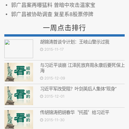
郭广昌案再曝猛料 曾暗中攻击温家宝
郭广昌被协助调查 复星系8股票停牌
一周点击排行
胡锦涛首谈令计划：王岐山警示过我
2015-11-17
与习近平谈崩 江泽民放弃周永康后要死保上
海
2015-12-09
习近平军改受阻？叶剑英后人集体“现身”
2015-12-01
传胡锦涛把胡春华〝托孤〞给习近平
2015-11-30