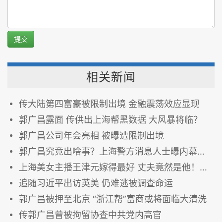
提交
相关新闻
传大陆第四富豪被限制出境 金融震荡效应显现
郭广昌露面 传供出上海帮黑数据 大风暴将临？
郭广昌公司年会亮相 被曝遭限制出境
郭广昌究竟出啥事？上海警方消息人士曝内幕消息
上海美女主播王津元嫁得最好 丈夫竟然是他！（图组）
追随习近平出访英美 仍难逃被调查命运
郭广昌被押至北京 “浙江帮”富商或将面临大清洗
传郭广昌曾被拘留协查中共党内高官