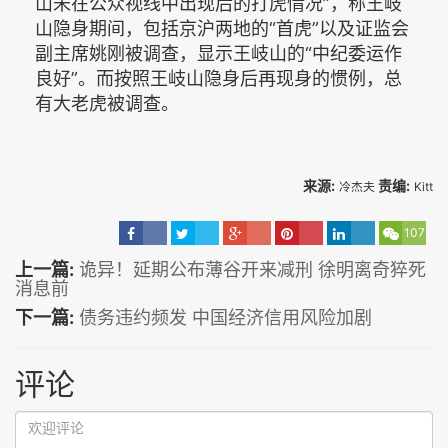
山未在公众视线中出现后的打虎情况”，称王岐
山隐身期间，包括京沪两地的“首虎”以及证监会
副主席姚刚被调查，显示王岐山的“中纪委运作
良好”。而按照王岐山隐身后再现身的惯例，总
有大老虎被调查。
来源:
责编:
冷杰夫
Kitt
107
上一篇:
诡异！延期公布薄谷开来减刑 徐明离奇猝死
消息前
下一篇:
债务违约频发 中国经济信用风险加剧
评论