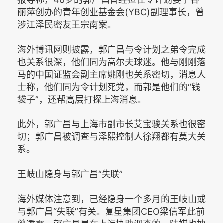
丽萍创办的青年创业基金会(YBC)副理事长，曾
涉江泽民密友王宗南案。
海外博讯网则披露，郭广昌与令计划之弟令完成
也关系很深，他们同为高尔夫球迷。他与刚刚落
马的中国证监会副主席姚刚也关系密切，消息人
士称，他们同为令计划死党，而郭是他们的“钱
袋子”，还帮高层打探上海消息。
此外，郭广昌与上海市副市长艾宝骏关系也很密
切；郭广昌被调查与泽熙控制人徐翔都有莫大关
系。
王岐山隐身与郭广昌“失联”
海外媒体注意到，已经隐身一个多月的王岐山或
与郭广昌“失联”有关。复星集团CEO梁信军此前