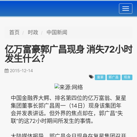
Toggl
navig
首页
时政
中国新闻
亿万富豪郭广昌现身 消失72小时
发生什么？
2015-12-14
富豪
郭广昌
现身
中国金融界大鳄、排名第四位的亿万富翁、复星
集团董事长郭广昌周一（14日）现身该集团年
会并发表讲话。但外界的焦点却在，郭广昌“失
联”的这72小时期间所发生的事情。
大陆媒体报导，郭广昌今日现身在复星集团召开