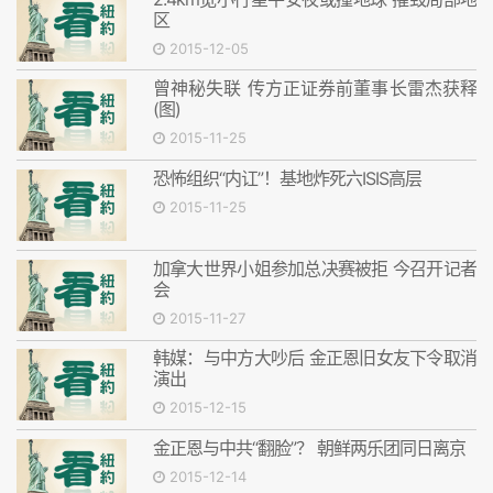
区
2015-12-05
曾神秘失联 传方正证券前董事长雷杰获释
(图)
2015-11-25
恐怖组织“内讧”！基地炸死六ISIS高层
2015-11-25
加拿大世界小姐参加总决赛被拒 今召开记者
会
2015-11-27
韩媒：与中方大吵后 金正恩旧女友下令取消
演出
2015-12-15
金正恩与中共“翻脸”？ 朝鲜两乐团同日离京
2015-12-14