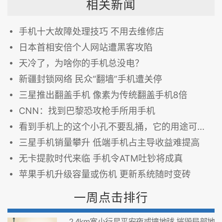
相关新闻
手机十大故障处理技巧 不用去维修店
日本首相安倍个人网站遭黑客攻陷
天冷了，为啥你的手机总没电？
新疆封锁网络 民众“翻墙”手机遭关停
三星推出翻盖手机 像素为传统翻盖手机8倍
CNN：找到巴黎恐攻枪手所用手机
看到手机上的这个小孔不要乱捅，它的用途可是非常重要的！
三星手机销量攀升 低端手机占主导收益难提高
无卡提款时代来临 手机令ATM吐钞将成真
苹果手机升级容量或伤机 更新系统随时变砖
一周点击排行
2.4km宽小行星平安夜或撞地球 摧毁局部地