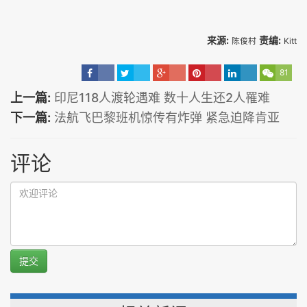
来源:
责编:
陈俊村
Kitt
81
上一篇:
印尼118人渡轮遇难 数十人生还2人罹难
下一篇:
法航飞巴黎班机惊传有炸弹 紧急迫降肯亚
评论
提交