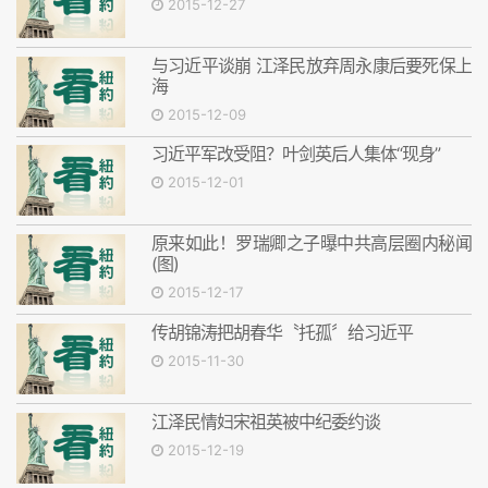
2015-12-27
与习近平谈崩 江泽民放弃周永康后要死保上
海
2015-12-09
习近平军改受阻？叶剑英后人集体“现身”
2015-12-01
原来如此！罗瑞卿之子曝中共高层圈内秘闻
(图)
2015-12-17
传胡锦涛把胡春华〝托孤〞给习近平
2015-11-30
江泽民情妇宋祖英被中纪委约谈
2015-12-19