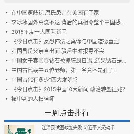
在中国遭歧视 唐氏患儿在美国有了家
李冰冰国外高烧不退 背后的真相令整个中国感到恐惧
2015年度十大国际新闻
《今日点击》反恐怖法之真谛与中国道德重建
黄国昌岳父亲自出面 驳斥中时报导不实
中国女子泰国吞钻石被抓狂飙日语..结果钻石是假的！新闻...也不是真的...
中国古代最牛五位老师，第一名竟不是孔子！
中国古代有多少“四大发明”？
《今日点击》2015中国10大新闻 政治转型征兆？
被审判的人权律师
一周点击排行
江泽民试图政变失败 习近平大怒动手