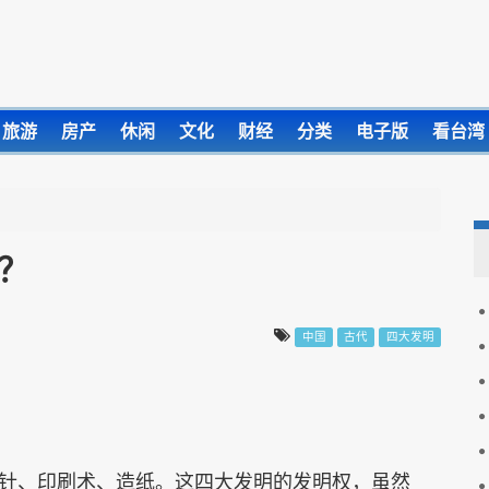
旅游
房产
休闲
文化
财经
分类
电子版
看台湾
？
中国
古代
四大发明
针、印刷术、造纸。这四大发明的发明权，虽然