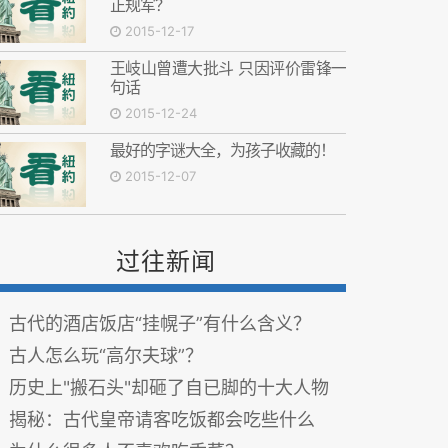
正规军？
2015-12-17
王岐山曾遭大批斗 只因评价雷锋一
句话
2015-12-24
最好的字谜大全，为孩子收藏的！
2015-12-07
过往新闻
古代的酒店饭店“挂幌子”有什么含义？
古人怎么玩“高尔夫球”？
历史上"搬石头"却砸了自已脚的十大人物
揭秘：古代皇帝请客吃饭都会吃些什么