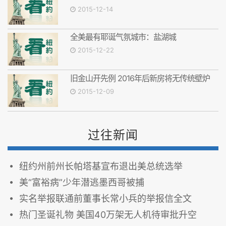
2015-12-14
全美最有耶诞气氛城市：盐湖城
2015-12-22
旧金山开先例 2016年后新房将无传统壁炉
2015-12-09
过往新闻
纽约州前州长帕塔基宣布退出美总统选举
美“富裕病”少年潜逃墨西哥被捕
实名举报联通前董事长常小兵的举报信全文
热门圣诞礼物 美国40万架无人机待审批升空