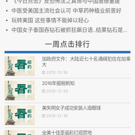
《今日点击》反恐怖法之真谛与中国道德重建
中医受美国主流社会认可 中草药种植业前景好
玩转美国 这些事情不能掉以轻心
中国女子泰国吞钻石被抓狂飙日语..结果钻石是假的！新闻...也不是真的...
一周点击排行
加政府文件：大陆近七十名通缉犯住在加拿
大
2015-12-16
2016年报税新知
2015-12-25
美失明女子成功安装人造眼球
2015-12-19
全美十佳圣诞彩灯观赏地