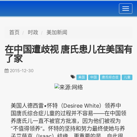
Toggl
navig
首页
时政
美加新闻
在中国遭歧视 唐氏患儿在美国有
了家
2015-12-30
美国
中国
唐氏综合症
儿童
美国人德西雷•怀特（Desiree White）领养中
国唐氏综合症儿童的过程并不容易——在中国领
养唐氏儿一直不被官方批准，因为他们被视为
“不值得领养”。怀特的坚持和努力最终使她与养
子艾萨克（Isaac）结缘，更重要的是，自此很