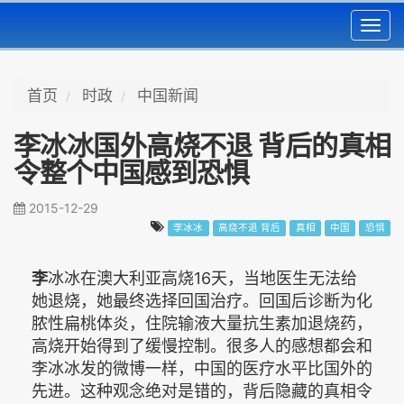
Toggl
navig
首页
时政
中国新闻
李冰冰国外高烧不退 背后的真相
令整个中国感到恐惧
2015-12-29
李冰冰
高烧不退 背后
真相
中国
恐惧
李
冰冰在澳大利亚高烧16天，当地医生无法给
她退烧，她最终选择回国治疗。回国后诊断为化
脓性扁桃体炎，住院输液大量抗生素加退烧药，
高烧开始得到了缓慢控制。很多人的感想都会和
李冰冰发的微博一样，中国的医疗水平比国外的
先进。这种观念绝对是错的，背后隐藏的真相令