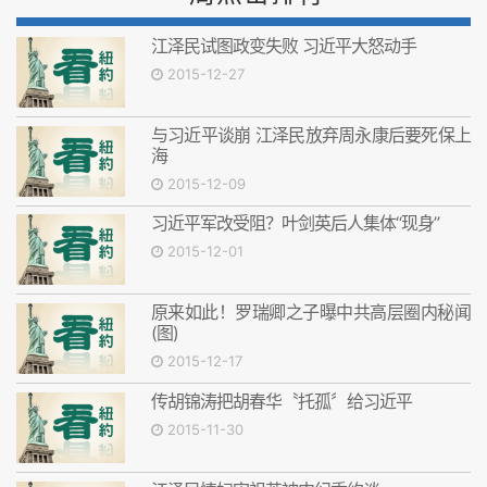
江泽民试图政变失败 习近平大怒动手
2015-12-27
与习近平谈崩 江泽民放弃周永康后要死保上
海
2015-12-09
习近平军改受阻？叶剑英后人集体“现身”
2015-12-01
原来如此！罗瑞卿之子曝中共高层圈内秘闻
(图)
2015-12-17
传胡锦涛把胡春华〝托孤〞给习近平
2015-11-30