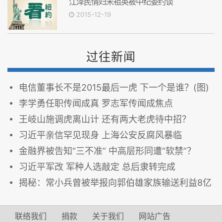
江泽民情妇宋祖英被中纪委约谈
2015-12-19
过往新闻
电信董事长不是2015最后一虎 下一个是谁？(图)
李学勇任职传闻成真 罗志军传闻成焦点
王岐山施调虎离山计 还有两大老虎待中招？
习近平亲信罕见现身 上海公安反腐风暴临
金融界被告知“三不准” 中高层形同遭“软禁”？
习近平军改 军种人选敲定 总后隶转完成
揭秘：常小兵曾被举报向郭伯雄家族输送利益8亿
联络我们
捐款
关于我们
网站广告