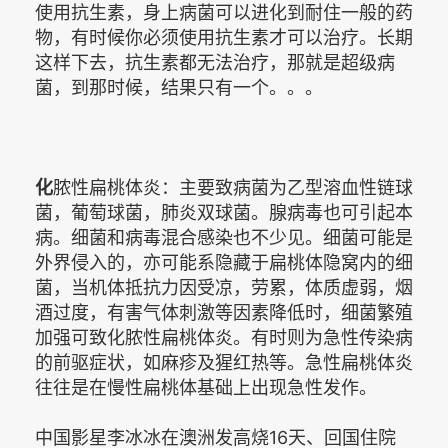
使用抗生素，身上病菌可以进化到耐住一般的药
物，有时候你必须使用抗生素才可以治疗。长期
这样下去，抗生素都无法治疗，那就是超级病
菌，到那时候，结果只有一个。。。
化
脓性扁桃体炎：主要致病菌为乙型溶血性链球
菌，葡萄球菌，肺炎双球菌。腺病毒也可引起本
病。细菌和病毒混合感染也不少见。细菌可能是
外界侵入的，亦可能系隐藏于扁桃体隐窝内的细
菌，当机体抵抗力因受凉，劳累，体质虚弱，烟
酒过度，有害气体刺激等因素降低时，细菌繁殖
加强可致化脓性扁桃体炎。有时则为急性传染病
的前驱症状，如麻疹及猩红热等。急性扁桃体炎
往往是在慢性扁桃体基础上出现急性发作。
中国影星李冰冰在澳洲发高烧16天、回国住院