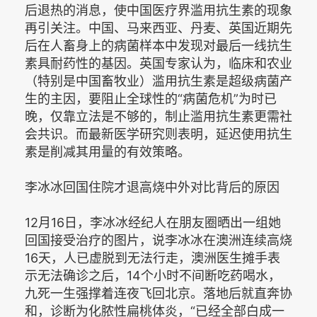
后退热的消息，使中国医疗界滥用抗生素的现象
再引关注。中国、马来西亚、丹麦、英国近期先
后在人畜身上的病菌样本中发现对最后一线抗生
素具耐药性的基因。英国专家认为，临床和农业
（特别是中国畜牧业）滥用抗生素是超级病菌产
生的主因，要阻止全球性的“病菌危机”为时已
晚，仅靠立法是不够的，制止滥用抗生素更需社
会共识。而最新医学研究则表明，延迟使用抗生
素是削减其用量的有效策略。
李冰冰回国住院才退高烧中外对比背后的原因
12月16日，李冰冰经纪人在朋友圈晒出一组她
回国接受治疗的图片，说李冰冰在澳洲连续高烧
16天，人已虚脱到无法行走，澳洲医生摊手表
示无法确诊之后，14个小时不间断吃药喝水，
九死一生强撑着连夜飞回北京。落地后就直奔协
和，诊断为化脓性扁桃体炎，“已经全部白成一