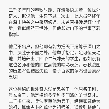
二千多年前的春秋时期，在清溪隐居着一位世外
奇人，据说他一生只下过一次山。此人虽然终年
在深山峡谷之中采药修道，未曾直接涉足红尘半
步，看似超然于世外，但他却对山下的世事了若
指掌。
他足不出户，但他却有能力把天下运筹于深山之
中，决胜于千里之外。他举手抬足，足可惊天动
地，并培养出了四个牛气冲天的学生。假如没有
这位名师和他的四位高徒的精彩表演，春秋战国
的历史将会黯然失色，诸子百家的争鸣也会索然
乏味!
这位神秘的世外奇人就是鬼谷子，他原名王诩，
号玄嶶子，他是横跨多学科多门派的旷世奇才。
二千多年来，兵法家尊他为兵圣，纵横家尊他为
始祖，算命占卜的尊他为祖师爷，道教则将他与