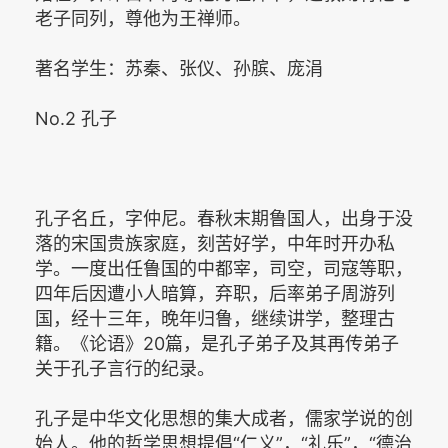
老子同列，尊他为王禅师。
著名学生：苏秦、张仪、孙膑、庞涓
No.2 孔子
孔子名丘，字仲尼。春秋末期鲁国人，出身于没
落的宋国贵族家庭，刻苦好学，中年时开办私
学。一度出任鲁国的中都宰，司空，司寇等职，
四年后因遭小人暗算，弃职，后率弟子周游列
国，经十三年，晚年归鲁，继续讲学，整理古
籍。《论语》20篇，是孔子弟子及其再传弟子
关于孔子言行的纪录。
孔子是中华文化思想的集大成者，儒家学说的创
始人。他的哲学思想提倡“仁义”，“礼乐”，“德治