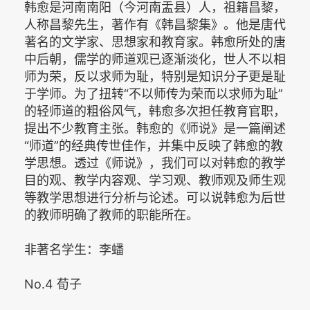
韩愈是河南南阳（今河南盂县）人，祖籍昌黎，
人称昌黎先生，著作有《韩昌黎集》。他是唐代
著名的文学家、思想家和教育家。韩愈所处的唐
中后朝，儒学的师道观已逐渐淡化，世人不以相
师为荣，反以求师为耻，特别是知识分子更是耻
于学师。为了扭转“不以师传为荣而以求师为耻”
的轻师道的粗俗风气，韩愈多次担任教育官职，
提出不少教育主张。韩愈的《师说》是一篇阐述
“师道”的经典传世佳作，并集中反映了韩愈的教
学思想。透过《师说》，我们可以对韩愈的教学
目的观、教学内容观、学习观、教师观及师生观
等教学思想进行分析与论述。可以说韩愈为后世
的教师明确了教师的职能所在。
非著名学生：李蟠
No.4 荀子