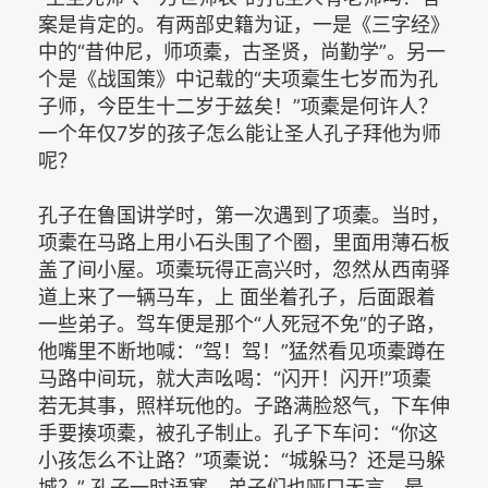
案是肯定的。有两部史籍为证，一是《三字经》
中的“昔仲尼，师项橐，古圣贤，尚勤学”。另一
个是《战国策》中记载的“夫项槖生七岁而为孔
子师，今臣生十二岁于兹矣！”项橐是何许人？
一个年仅7岁的孩子怎么能让圣人孔子拜他为师
呢？
孔子在鲁国讲学时，第一次遇到了项橐。当时，
项橐在马路上用小石头围了个圈，里面用薄石板
盖了间小屋。项橐玩得正高兴时，忽然从西南驿
道上来了一辆马车，上 面坐着孔子，后面跟着
一些弟子。驾车便是那个“人死冠不免”的子路，
他嘴里不断地喊：“驾！驾！”猛然看见项橐蹲在
马路中间玩，就大声吆喝：“闪开！闪开!”项橐
若无其事，照样玩他的。子路满脸怒气，下车伸
手要揍项橐，被孔子制止。孔子下车问：“你这
小孩怎么不让路？”项橐说：“城躲马？还是马躲
城？” 孔子一时语塞，弟子们也哑口无言。最