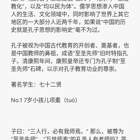
教化”，以及“均以民为体”。儒学思想渗入中国
人的生活、文化领域中，同时影响了世界上其它
地区的一大部分人近两千年，如果说“中国的历
史就是孔子思想的影响史”毫不为过。
孔子被视为中国古代教育的开创者、奠基者，也
是中国教师的鼻祖，成语“至圣先师”旧时特指孔
子。清康熙年间，康熙皇帝还专门为孔子制“至
圣先师”石碑，以示对孔子教育功业的尊崇。
著名学生：七十二贤
No.1 7岁小孩儿项橐（tuó）
子曰：“三人行，必有我师焉。” 那么，被尊为
“至圣先师”、“万世师表”的孔圣人有老师吗？答