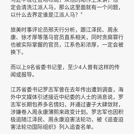
定会清洗江派人马，那么这里面就有一个问题，
以什么去界定谁是江派人马？〞
旅美时事评论员邢天行分析，跟江泽民、周永
康、徐才厚等落马官员直系相关，同时贪腐罪行
也被实际掌握的官员，江系色彩浓厚，一定会被
换下。
而以上9名省委书记里，至少4人曾有这样的传
闻或报导。
江苏省委书记罗志军曾在去年传出遭到调查，海
外中文媒体引述接近中纪委的人士的消息说，罗
志军长期包养多名情妇，并通过妻子大肆敛财，
涉嫌卷入周永康薄熙来政变计划。罗志军也因积
极追随江泽民、周永康迫害法轮功，被《追查迫
害法轮功国际组织》列入追查名单。