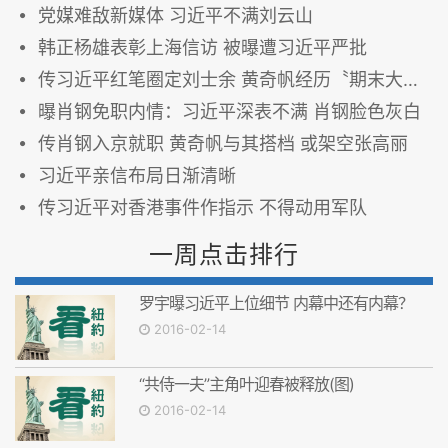
党媒难敌新媒体 习近平不满刘云山
韩正杨雄表彰上海信访 被曝遭习近平严批
传习近平红笔圈定刘士余 黄奇帆经历〝期末大考〞
曝肖钢免职内情：习近平深表不满 肖钢脸色灰白
传肖钢入京就职 黄奇帆与其搭档 或架空张高丽
习近平亲信布局日渐清晰
传习近平对香港事件作指示 不得动用军队
一周点击排行
罗宇曝习近平上位细节 内幕中还有内幕？
2016-02-14
“共侍一夫”主角叶迎春被释放(图)
2016-02-14