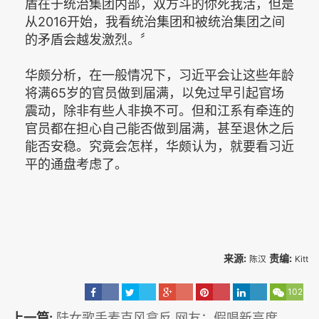
盾在于统治集团内部，双方斗的你死我活，但是
从2016开始，我看统治集团和被统治集团之间
的矛盾会越发激烈。〞
华颇分析，在一般情况下，习近平会让这些年龄
将满65岁的官员做到届满，以免过早引起官场
震动，除非有些人非换不可。但和江系有牵连的
官员都在担心自己能否做到届满，甚至退休之后
能否安稳。究竟会怎样，华颇认为，就要看习近
平的通盘考虑了。
来源:
责编:
陈汉
Kitt
102
上一篇:
陆女歌手麦克风拿反 网友：假唱新高度