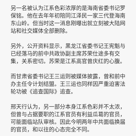
另一名被认为江系色彩浓厚的是海南省委书记罗
保铭。他在去年年初陪同江泽民一家三代登海南
东山岭。但当时这一消息刚曝出就立刻被大陆网
站和社交媒体全部删除。
另外，公开资料显示，黑龙江省委书记王宪魁与
已经落马的前中共政协副主席苏荣仕途多有交
集，关系密切。苏荣是江系高官曾庆红的心腹。
而甘肃省委书记王三运则被媒体披露，曾和前中
办主任令计划结盟。王三运也同样因严重迫害法
轮功被《追查国际》追查。
邢天行认为，另一部分本身江系色彩并不太浓，
但曾与占据要职的江系官员有利益瓜葛的官员，
可能面临站队审核。因此今明两年中共面临换届
的官员，和以往的心态完全不同。