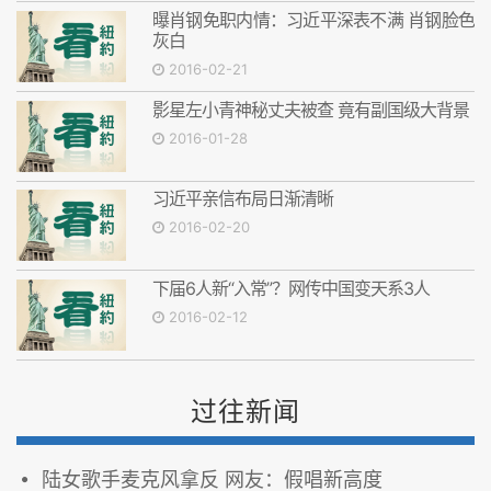
曝肖钢免职内情：习近平深表不满 肖钢脸色
灰白
2016-02-21
影星左小青神秘丈夫被查 竟有副国级大背景
2016-01-28
习近平亲信布局日渐清晰
2016-02-20
下届6人新“入常”？网传中国变天系3人
2016-02-12
过往新闻
陆女歌手麦克风拿反 网友：假唱新高度