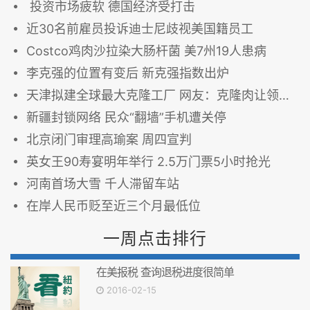
投资市场疲软 德国经济受打击
近30名前雇员投诉迪士尼歧视美国籍员工
Costco鸡肉沙拉染大肠杆菌 美7州19人患病
李克强的位置有变后 新克强指数出炉
天津拟建全球最大克隆工厂 网友：克隆肉让领导先吃
新疆封锁网络 民众“翻墙”手机遭关停
北京闭门审理高瑜案 周四宣判
英女王90寿宴明年举行 2.5万门票5小时抢光
河南首场大雪 千人滞留车站
在岸人民币贬至近三个月最低位
一周点击排行
在美报税 查询退税进度很简单
2016-02-15