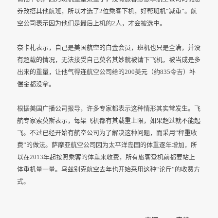
券改搭其他航班，所以才选了2位乘客下机，好帮班机“减重”。航
空公司表示因为他们是最后上机的2人，才会被选中。
奈卡札表示，自己是美国航空的白金会员，班机也只是全满，并没
有超载的情况，无法接受自己莫名其妙就被请下飞机，被当成是多
出来的重量，让他气得连航空公司给的200美元（约835令吉）补
偿金都没拿。
根据美国广播公司报导，许多专家都表示这种情形其实常发生。飞
航专家索莫斯表示，每架飞机都有其载重上限，如果超过就不能起
飞。不过已经开始有航空公司为了解决这种问题，而采用“秤重收
费”的做法。萨摩亚航空公司因为太平洋岛国的体重逐年增加，所
以在2013年起按照乘客的体重来收费，所有旅客登机前都要站上
体重机量一量。乌兹别克航空去年也开始采用这种“论斤”的收费方
式。