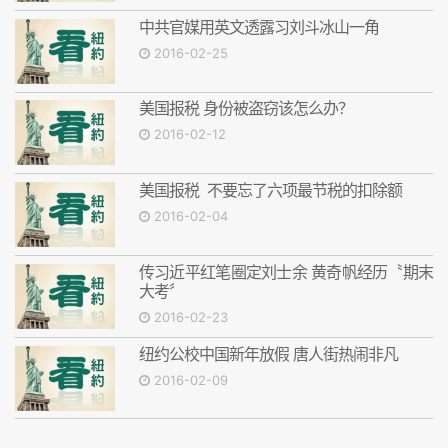
中共官媒用英文透露习刘斗冰山一角
2016-02-25
美国报税 身份被盗窃该怎么办？
2016-02-12
美国报税 不要忘了六项最节税的扣除额
2016-02-04
传习近平红笔圈定刘士余 黄奇帆经历〝期末
大考〞
2016-02-23
纽约公校中国新年放假 唐人街热闹非凡
2016-02-09