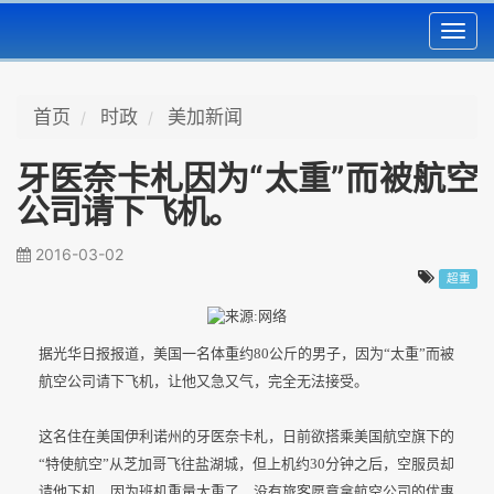
Toggl
navig
首页
时政
美加新闻
牙医奈卡札因为“太重”而被航空
公司请下飞机。
2016-03-02
超重
据光华日报报道，美国一名体重约80公斤的男子，因为“太重”而被
航空公司请下飞机，让他又急又气，完全无法接受。
这名住在美国伊利诺州的牙医奈卡札，日前欲搭乘美国航空旗下的
“特使航空”从芝加哥飞往盐湖城，但上机约30分钟之后，空服员却
请他下机，因为班机重量太重了，没有旅客愿意拿航空公司的优惠