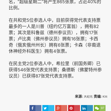
名，“超级星期二”将产生865张票，占近40%的
比例。
在共和党5位参选人中，目前获得党代表支持票
最多的一人是川普（纽约亿万富翁），拥有82
票；其次是科鲁兹（德州参议员），拥有17张
票；卢比奥（佛州参议员）拥有16张票；卡西
奇（俄亥俄州州长）拥有6张票；卡森（非裔退
休神经外科医生）拥有4张票。
在民主党2位参选人中，希拉里（前国务卿）已
获得546张党代表支持票；桑德斯（佛蒙特州参
议员）已获得87张党代表支持票。
来源:
责编:
大纪元
Kitt
97