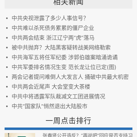
相关新闻
中共央视泄露了多少人事信号？
中共难以杀死债务累累的僵尸企业
中共两会结束 浙江辽宁两“虎”落马
被中共抛弃？大陆黑客疑转战美网络勒索
中共海军五将任军纪委 涉郭伯雄案暗涌诡谲
中共军委排名情况生变 范长龙让位已定(图)
两会记者提问难倒人大发言人 捅破中共最大机密
中共两会近尾声 大会堂变大茶楼
中共中将透露军队裁减文工团进展情况
中共“国家队”悄然退出大陆股市
一周点击排行
张春贤公开造反？“再说吧”回应是否支持习