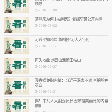
领导
2016-03-08
薄熙来为何未被判死？党媒罕见公开内情
2016-03-02
习近平知凶险 急叫停“习大大”(图)
2016-03-12
再失地盘 刘云山泄愤王岐山
2016-02-27
曝肖钢免职内情：习近平深表不满 肖钢脸色
灰白
2016-02-21
揭！中共人大副委员长因宋祖英而死的内幕
(图)