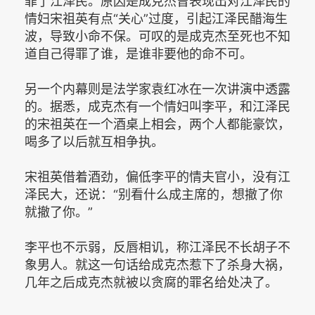
罪了江泽民。原因是成克杰曾表现出对江泽民的
情妇宋祖英有点“关心”过度，引起江泽民醋海生
波，导致小命不保。可叹的是成克杰至死也不知
道自己得罪了谁，是谁非要他的命不可。
另一个内幕则是法学家袁红冰在一次讲演中透露
的。据悉，成克杰有一个情妇叫李平，和江泽民
的宋祖英在一个酒桌上相会，两个人都能豪饮，
喝多了以后就互相争执。
宋祖英借着酒劲，偏低李平的情夫官小，没有江
泽民大，还说：“别看什么成主席的，想撤了你
就撤了你。”
李平也不示弱，反唇相讥，称江泽民不长胡子不
象男人。就这一句话给成克杰惹下了杀身大祸，
几年之后成克杰就被以贪腐的罪名给处决了。