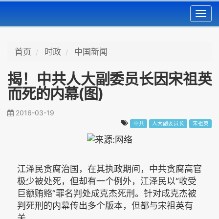
Toggl
navig
首页
时政
中国新闻
揭！中共人大副委员长因宋祖英
而死的内幕(图)
2016-03-19
中共
人大副委员长
宋祖英
江泽民贪腐治国，在其执政期间，中共贪腐高官
极少被处死，但却有一个例外，江泽民以“收受
巨额贿赂”罪名判处成克杰死刑。针对成克杰被
判死刑的内幕传出多个版本，但都与宋祖英有
关。