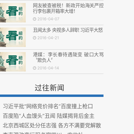
网友被查被税！新政开始海关严控
行李包裹开箱率大增！
2016-04-07
丑闻太多 央视多人辞职 习近平大怒
2016-04-21
港媒：李长春待遇陡变 破口大骂
〝欺负人〞
2016-04-14
过往新闻
习近平批“网络竞价排名”百度撞上枪口
百度陷“人血馒头”丑闻 陆媒揭背后金主
北京西城区处分任志强 各方不满要党解散