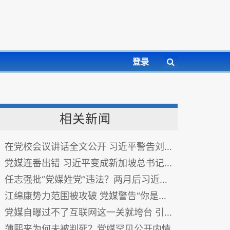
登录
相关新闻
在党校会议讲话全文公开 习近平警告刘云山
党媒连番出错 习近平变成新加坡总书记？(组图)
任志强批“党媒姓党”违法？两月后习近平“公开回应”
江绵康势力范围被攻破 党媒警告“你是谁的人？”
党媒自曝过不了互联网这一关就垮台 引热议
薄熙来为何未被判死？党媒罕见公开内情