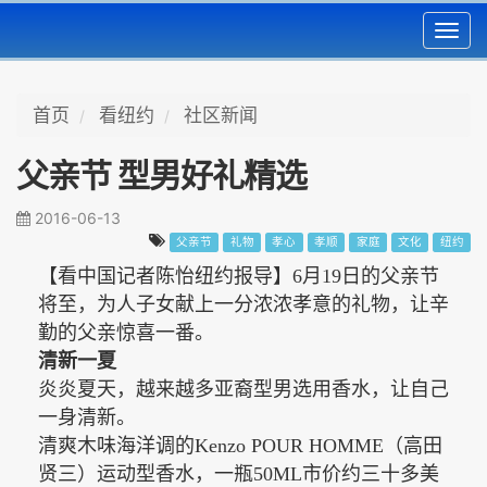
Toggl
navig
首页
看纽约
社区新闻
父亲节 型男好礼精选
2016-06-13
父亲节
礼物
孝心
孝顺
家庭
文化
纽约
【看中国记者陈怡纽约报导】
6
月
19
日的父亲节
将至，为人子女献上一分浓浓孝意的礼物，让辛
勤的父亲惊喜一番。
清新一夏
炎炎夏天，越来越多亚裔型男选用香水，让自己
一身清新。
清爽木味海洋调的
Kenzo POUR HOMME
（高田
贤三）运动型香水，一瓶
50ML
市价约三十多美