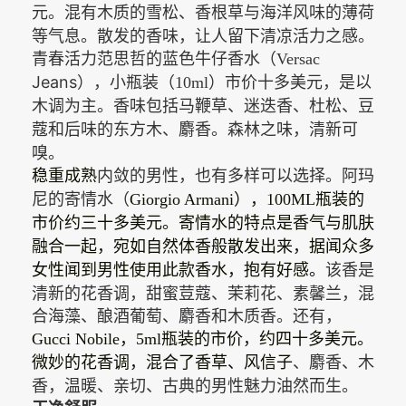
与海洋风味的薄荷
元。混有木质的雪松、香根草
等气息。散发的香味，让人留下清凉活力之感。
青春活力范思哲的蓝色牛仔香水（
Versac
Jeans
），小瓶装（
10ml
）市价十多美元，是以
木调为主。香味包括马鞭草、迷迭香、杜松、豆
和后味的东方木、麝香。森林之味，清新可
蔻
嗅。
内敛的男性，也有多样可以选择。阿玛
稳重成熟
尼的寄情水（
Giorgio Armani
），
100ML
瓶装的
市价约三十多美元。寄情水的特点是香气与肌肤
融合一起，宛如自然体香般散发出来，据闻众多
该香是
女性闻到男性使用此款香水，抱有好感。
清新的花香调，甜蜜荳蔻、茉莉花、素馨兰，混
合海藻、酿酒葡萄、麝香和木质香。还有，
Gucci Nobile
，
5ml
瓶装的市价，约四十多美元。
、麝香、木
微妙的花香调，混合了香草、风信子
香，温暖、亲切、古典的男性魅力油然而生。