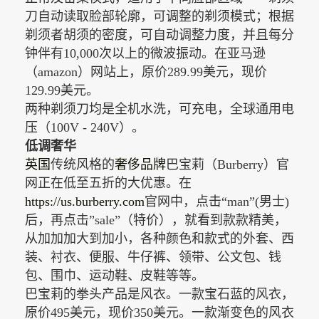
刀自动读取脸部轮廓，可调整的剃须模式；根据
剃须者胡须的密度，可自动调整力度，并且每分
钟伴有
10,000
次以上的微波振动。在亚马逊
（
amazon
）网站上，原价
289.99
美元，现价
129.99
美元。
两种剃须刀均是全机水洗，可充电，全球通用电
压（
100V - 240V
）。
低调奢华
英国
传统风格的
奢侈品牌
巴宝莉（
Burberry
）官
网正在低至五折的大优惠。在
https://us.burberry.com
官网中，点击
“man”(
男士
)
后，再点击
”sale”
（特价），就看到款款精美，
从加加加大到加小，各种颜色和款式的外套、西
装、衬衣、便服、牛仔裤、领带、公文包、钱
包、围巾、运动鞋、皮鞋等等。
巴宝莉的拳头产品是风衣。一款宝石蓝的风衣，
原价
495
美元，现价
350
美元。一款渐变色的风衣