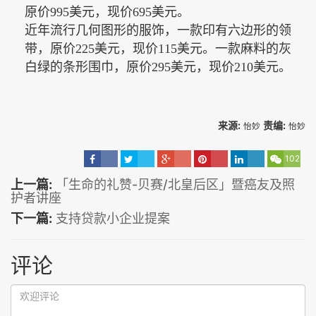
原价
995
美元，现价
695
美元。
近年流行几何图形的服饰，一款印有六边形的领
带，原价
225
美元，现价
115
美元。一款麻料的灰
白绿的条形围巾，原价
295
美元，现价
210
美元。
来源:
责编:
怡妙
怡妙
102
上一篇:
「生命的礼赞-贝赛/北皇后区」暨癌友及照
护者讲座
下一篇:
支持贷款小企业提案
评论