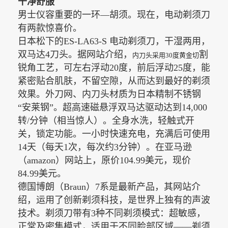
干净舒服
男士仪容重要的一环—胡须。现在，电动剃须刀
有两款惊喜价。
日本松下的
ES-LA63-S
电动剃须刀，干湿两用，
双马达
4
刀头。据网站介绍，
割
内刀头采用
30度黄金切
锐角工艺，可左右浮动
20
度，前后浮动
25
度，能
紧密贴合肌肤，不留空隙，从而达到最好的剃须
效果。外刀网、内刀头材质为日本精制不锈钢
超高速磁悬浮双马达驱动达到
“安莱钢”。
14,000
转
/
分钟
（相当惊人）。全身水洗，轻触式开
关，锁定功能。一小时快速充电，充满后可使用
14
天（每天
1
次，每次约
3
分钟）。
在亚马逊
（
amazon
）网站上，原价
104.99
美元，现价
84.99
美元。
德国博朗（
Braun
）
7
系是最新产品，其网站介
绍，运用了创新剃须科技，是世界上独有的声波
技术。剃须刀带有
3
种不同剃须模式：超敏感，
正常及密集模式，适用于不同脸部区域——剃须