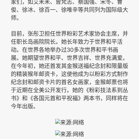
家们，如艾未未、曾梵志、蔡国强、宋冬、曹
俊、徐冰、徐百一、徐唯辛等共同列为国际级大
师。
目前，张彤卫担任世界粉彩艺术家协会主席，并
任职长岛画院院长。她长年致力于世界和平活
30
动。在世界各地举办过
多次世界和平书画
展。她期望世界和平、世界吉祥、世界充满爱。
在今年初，她还首发其金猴送福纪念封和限量版
的精装猴年邮资卡，这使他成为以粉彩方式制作
纪念封和邮资卡片的首名女画家，金猴邮票也将
于近期在全美公开发行。她的《粉彩技法系到丛
书》和《各国元首和平祝福》两本书，同样将在
今年出版。