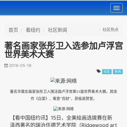
Toggl
navig
社区热点
首页
看纽约
社区新闻
著名画家张彤卫入选参加卢浮宫
世界美术大赛
2016-05-18
社区
新闻
著名华裔女画家张彤卫入围法国卢浮宫第
届世界美术大赛。其佳
21
作《白菜》，寓意“百财”，获极高赞誉。
15
【看中国纽约讯】
日，全美绘画选拨赛在新
Ridgewood art
泽西著名的瑞治伍德艺术学院（