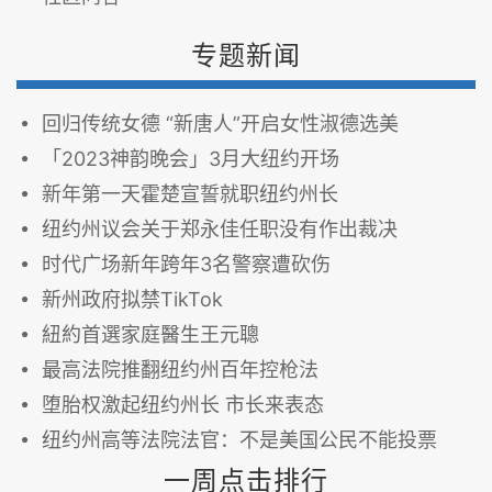
专题新闻
回归传统女德 “新唐人”开启女性淑德选美
「2023神韵晚会」3月大纽约开场
新年第一天霍楚宣誓就职纽约州长
纽约州议会关于郑永佳任职没有作出裁决
时代广场新年跨年3名警察遭砍伤
新州政府拟禁TikTok
紐約首選家庭醫生王元聰
最高法院推翻纽约州百年控枪法
堕胎权激起纽约州长 市长来表态
纽约州高等法院法官：不是美国公民不能投票
一周点击排行