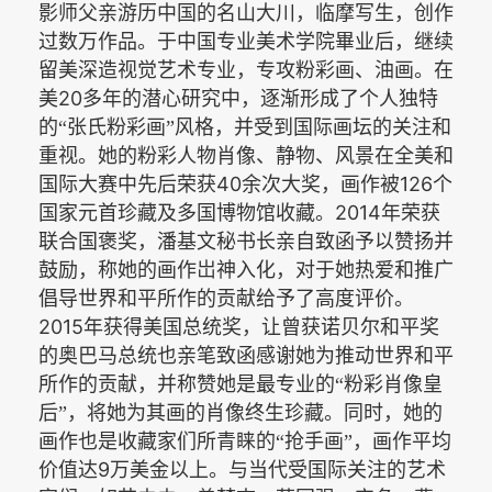
影师父亲游历中国的名山大川，临摩写生，创作
过数万作品。于中国专业美术学院畢业后，继续
留美深造视觉艺术专业，专攻粉彩画、油画。在
20
美
多年的潜心研究中，逐渐形成了个人独特
的“张氏粉彩画”风格，并受到国际画坛的关注和
重视。她的粉彩人物肖像、静物、风景在全美和
40
126
国际大赛中先后荣获
余次大奖，画作被
个
2014
国家元首珍藏及多国博物馆收藏。
年荣获
联合国褒奖，潘基文秘书长亲自致函予以赞扬并
鼓励，称她的画作岀神入化，对于她热爱和推广
倡导世界和平所作的贡献给予了高度评价。
2015
年获得美国总统奖，让曾获诺贝尔和平奖
的奥巴马总统也亲笔致函感谢她为推动世界和平
所作的贡献，并称赞她是最专业的“粉彩肖像皇
后”，将她为其画的肖像终生珍藏。同时，她的
画作也是收藏家们所青睐的“抢手画”，画作平均
9
价值达
万美金以上。与当代受国际关注的艺术