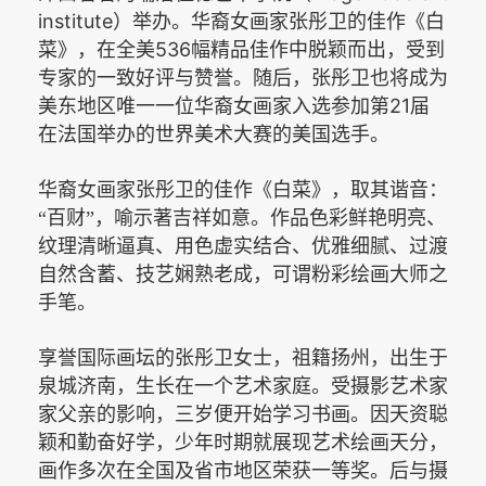
institute
）举办。华裔女画家张彤卫的佳作《白
536
菜》，在全美
幅精品佳作中脱颖而出，受到
专家的一致好评与赞誉。随后，张彤卫也将成为
21
美东地区唯一一位华裔女画家入选参加第
届
在法国举办的世界美术大赛的美国选手。
华裔女画家张彤卫的佳作《白菜》，取其谐音：
“百财”，喻示著吉祥如意。作品色彩鲜艳明亮、
纹理清晰逼真、用色虚实结合、优雅细腻、过渡
自然含蓄、技艺娴熟老成，可谓粉彩绘画大师之
手笔。
享誉国际画坛的张彤卫女士，祖籍扬州，出生于
泉城济南，生长在一个艺术家庭。受摄影艺术家
家父亲的影响，三岁便开始学习书画。因天资聪
颖和勤奋好学，少年时期就展现艺术绘画天分，
画作多次在全国及省市地区荣获一等奖。后与摄