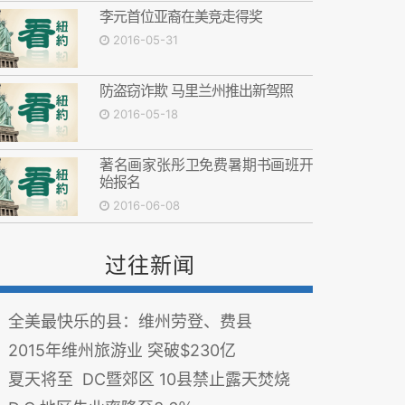
李元首位亚裔在美竞走得奖
2016-05-31
防盗窃诈欺 马里兰州推出新驾照
2016-05-18
著名画家张彤卫免费暑期书画班开
始报名
2016-06-08
过往新闻
全美最快乐的县：维州劳登、费县
2015年维州旅游业 突破$230亿
夏天将至 DC暨郊区 10县禁止露天焚烧