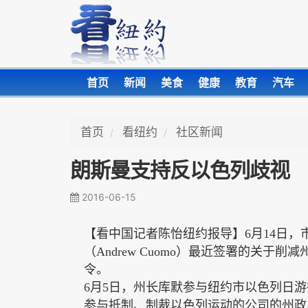
首页
新闻
美食
健康
教育
汽车
首页
看纽约
社区新闻
朗斯曼支持反以色列歧视
2016-06-15
【看中国记者陈怡纽约报导】
6
月
14
日，
（
Andrew Cuomo
）最近签署的关于削减
令。
6
月
5
日，州长库默参与纽约市以色列日游
参与抵制、制裁以色列运动的公司的州政