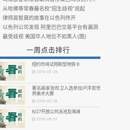
从哈佛等常春藤名校“招生歧视”说起
律师高智晟的故事在以色列传开
以色列公司发现 阿里巴巴交易平台有漏洞
最受歧视 美国华人地位不如黑人(图)
一周点击排行
纽约市将试用新型地铁卡
2016-05-25
著名画家张彤卫入选参加卢浮宫世
界美术大赛
2016-05-18
6/27开放公共泳池及海滩
2016-06-01