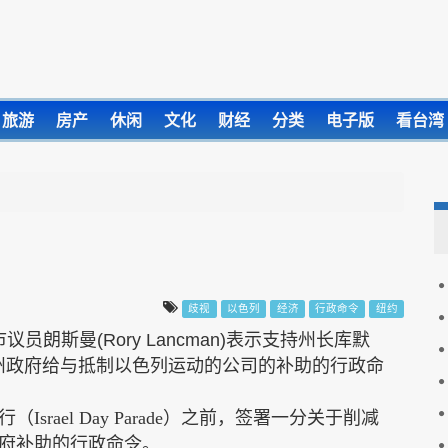
旅游
房产
休闲
文化
财经
分类
电子版
看台湾
歧视
以色列
经济
行政命令
纽约
市议员
朗斯曼
(Rory Lancman)
表示支持
州长库默
州政府给与抵制以色列运动的公司的补助的行政命
行（
Israel Day Parade
）之前，签署一分关于削减
府补助的行政命令。