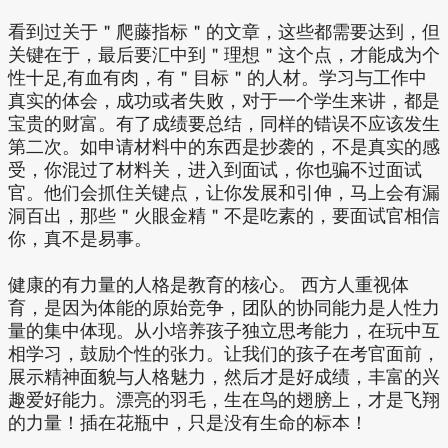
看到过关于＂爬藤指标＂的文章，这些都需要达到，但
关键在于，最后要汇中到＂理想＂这个点，才能成为个
性十足,有血有肉，有＂目标＂的人材。学习与工作中
真实的体会，成功或者失败，对于一个学生来讲，都是
宝贵的财富。有了成绩要总结，同样的错误不应该发生
第二次。如申请材料中的东西是抄袭的，不是真实的感
受，你混过了材料关，进入到面试，你也骗不过面试
官。他们会抓住关键点，让你发展和引伸，马上会有漏
洞百出，那些＂火眼金精＂不是吃素的，要面试官相信
你，真不是易事。
健康的有力量的人格是教育的核心。 西方人重视体
育，是因为体能的原始竞争，团队的协同能力是人性力
量的集中体现。从小培养孩子独立思考能力，在玩中互
相学习，鼓励个性的张力。让我们的孩子在考官面前，
展示精神面貌与人格魅力，然后才是好成绩，丰富的兴
趣爱好能力。漂亮的羽毛，生在鸟的翅膀上，才是飞翔
的力量！插在花瓶中，只是没有生命的标本！