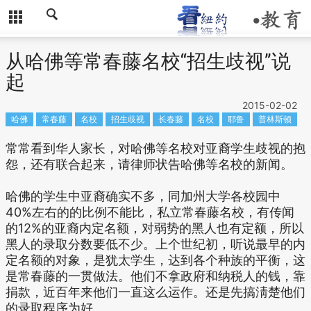
从哈佛等常春藤名校“招生歧视”说
起
2015-02-02
哈佛
常春藤
名校
招生歧视
长春藤
名校
耶鲁
普林斯顿
常常看到华人家长，对哈佛等名校对亚裔学生歧视的抱
怨，还有联合起来，请律师状告哈佛等名校的新闻。
哈佛的学生中亚裔确实不多，同加州大学各校园中
40%左右的的比例不能比，私立常春藤名校，有传闻
的12%的亚裔内定名额，对弱势的黑人也有定额，所以
黑人的录取分数要低不少。上个世纪初，听说最早的内
定名额的对象，是犹太学生，达到各个种族的平衡，这
是常春藤的一贯做法。他们不拿政府和纳税人的钱，靠
捐款，近百年来他们一直这么运作。还是先搞淸楚他们
的录取程序为好。