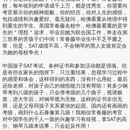
校，每年收到的申请成千上万，都是优秀生，你需要向
考官展示你的精神面貌，你的经历，你对人生的感悟，
包括成绩和兴趣爱好。毫无疑问，哈佛看重从绝境中得
到重生的学生。美国常春藤名校中，哈佛最看重的是学
生的＂理想＂追求，毕业后她为联合国工作，奔走在第
三世界的苦孩子们中间！常春藤毕业生中不乏平庸之
辈，但是，SAT成绩不高，不会钢琴的黑人女孩肯定会
为她的母校争光！
中国孩子SAT考试、各种证书和参加活动都是强项。但
是有些在家长的指挥下，只注重结果，忽视学习过程中
的感受和体会，这样得到的东西，没有什么用处，最后
还给老师，对孩子自己的领悟能力没有帮助！有多少钢
琴考到八级的孩子，只会弹考级的几个曲子，视谱极
差，进大学后，对钢琴视为无物，这样的证书非但无
用，还是父母同孩子关系紧张的起因。国内还有画画的
考级，画到什么石膏像算几级！我相信常春藤的考官，
对中国学生的千人一面的兴趣学习有歧视，拿SAT的高
分、钢琴几级来说事，只会起反作用！