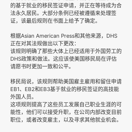
的基于就业的移民签证申请，并正在等待成为合
法永久居民。
大部分条例已经被遵循来处理签
证，该最后规则在书面上给予
了
确定
。
Asian American Press
DHS
根据
和其他来源，
正在对其法规做出以下更改：
该规则明确了那些大体上已经适用于外国劳工的
DHS
政策和做法。这应该使美国移民局在评估
请愿书时更加一致和公平。
移民局说，该规则帮助美国雇主雇用和留住申请
EB1
EB2
EB3
、
和
基于就业的移民签证的高技能
外国人员。
这项规则提高了这些员工发展自己职业生涯的可
能性，他们可以接受升职，在公司内部改变目前
职位，或者改变雇主，以及寻求其他就业机会。