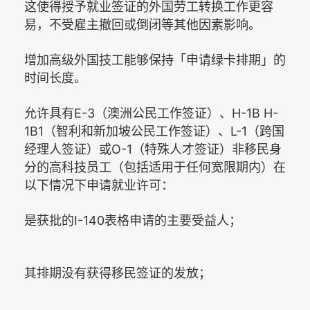
这使得授予就业签证的外国劳工转换工作更容
易，不受雇主撤回或倒闭等其他因素影响。
「
」
增加高级外国技工能够保持
申请绿卡排期
的
时间长度。
E-3
H-1B H-
允许具有
（澳洲公民工作签证）、
1B1
L-1
（智利和新加坡公民工作签证）、
（跨国
O-1
经理人签证）或
（特殊人才签证）非移民身
分的高科技员工（包括适用于任何宽限期内）在
以下情况下申请就业许可：
I-140
是获批的
表格申请的主要受益人；
其排期没有获得移民签证的发放；