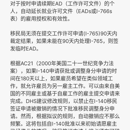
EAD
对于按时申请续期
（工作许可文件）的个
EADs
I-766s
人，自动延长就业许可文件（
或
表）的雇用授权和有效性。
(I-765)90
移民局无须在提交工作许可申请
天内
90
I-765
裁定结果，如果未能在
天内处理
，则签
EAD
发临时
。
AC21
2000
根据
（
年美国二十一世纪竞争力法
I-140
案），如果
申请获批或调整身分申请的时
180
间在
天以上，如果雇员希望在类似领域工
作，就允许雇员为另一雇主工作。可以由来自美
国的不同雇主或基于自雇工作的雇主提交申请来
DHS
I-140
完成。
建议修改规则，以禁止在
移民
签证申请被撤销的情况下批准移民调整身分申
请。然而，根据拟议的规则，自动撤销应不那么
I-140
频繁。这将包括自
批准以来初始请愿雇主