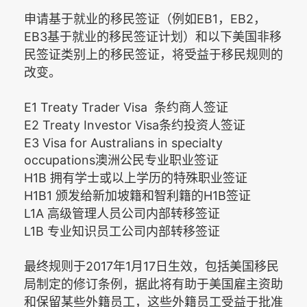
EB1
EB2
申请基于就业的移民签证（例如
，
，
EB3
基于就业的移民签证计划）和以下美国非移
民签证类别上的移民签证，将受益于移民规则的
改变。
E1 Treaty Trader Visa
条约商人签证
E2 Treaty Investor Visa
条约投资人签证
E3 Visa for Australians in specialty
occupations
澳洲公民专业职业签证
H1B
拥有学士或以上学历的特殊职业签证
H1B1
H1B
颁发给新加坡籍和智利籍的
签证
L1A
高级管理人员公司内部转移签证
L1B
专业知识员工公司内部转移签证
2017
1
17
最终规则于
年
月
日生效，包括美国移民
局制定的修订条例，据此将有助于美国雇主资助
和保留某些外籍员工，这些外籍员工受益于批准