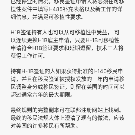
已经停业的情况。移民签证申请人将必须在可移
I-485
植性案件中填写
补充表格以及新工作的详
细信息，并满足可移植性要求。
H1B
签证持有人也可以从可移植性中受益，
可
H1B
H-1B
以连续更换
雇主申请，只要
可移植性
H1B
申请符合
签证要求和延期逗留，技术工人将
获得工作许可。
H-1B
I-140
持有
签证的人如果获得批准的
移民申
请，并且在移民签证被授权发放的一年内申请移
民调整身分或移民签证，则留在美国的时间可以
超过通常六年的最大期限。
最终规则的完整副本可在联邦注册网站上找到。
最终的移民法规大体上澄清了现有的做法，应该
对美国的许多移民有所帮助。