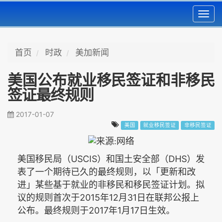
Toggl
navig
首页
时政
美加新闻
美国公布就业移民签证和非移民
签证最终规则
2017-01-07
美国
就业移民签证
非移民签证
USCIS
DHS
美国移民局（
）和国土安全部（
）发
表了一个期待已久的最终规则，以「更新和改
进」某些基于就业的非移民和移民签证计划。拟
2015
12
31
议的规则首次于
年
月
日在联邦公报上
2017
1
17
公布。最终规则于
年
月
日生效。