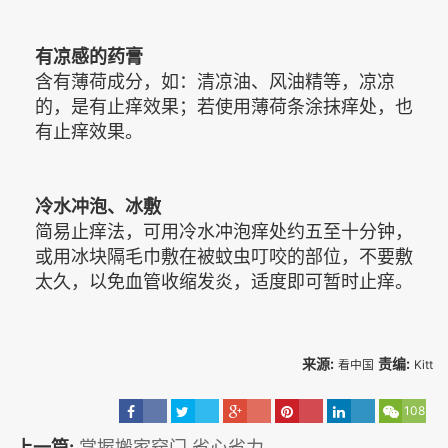
有凉感的药膏
含有薄荷成分，如：清凉油、风油精等，凉凉
的，是有止痒效果；若使用薄荷条涂抹痒处，也
有止痒效果。
冷水冲泡、冰敷
简易止痒法，可用冷水冲泡痒处约五至十分钟，
或用冰块隔毛巾敷在被蚊虫叮咬的部位，不要敷
太久，以免血管收缩发炎，适度即可暂时止痒。
来源:
责编:
看中国
Kitt
108
上一篇:
掌握搬家窍门 省心省力