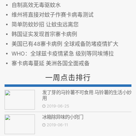
自制高效无毒驱蚊水
维州将直接对蚊子作赛卡病毒测试
简单防蚊妙招 让蚊虫远离您
韩国证实发现首宗寨卡病例
美国已有48寨卡病例 全球戒备防堵疫情扩大
WHO：全球兹卡疫情紧急 级别等同埃博拉
寨卡病毒蔓延 美洲各国全面戒备
一周点击排行
发了芽的马铃薯不可食用 马铃薯的生活小妙
用
2019-06-25
冰箱除异味的小窍门
2019-06-11