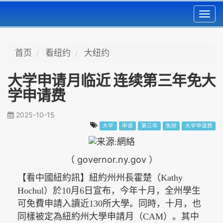
Toggl
navig
首页
看纽约
大纽约
大学申请月临近 连续第三年免大
学申请费
2025-10-15
大学
申请
第三年
免除
大学申请费
governor.ny.gov
（
）
【看中國紐約訊】紐約州州長霍楚（Kathy
Hochul）於10月6日宣布，今年十月，全州學生
可免費申請入讀近130所大學。同時，十月，也
同樣被定為紐約州大學申請月（CAM）。其中