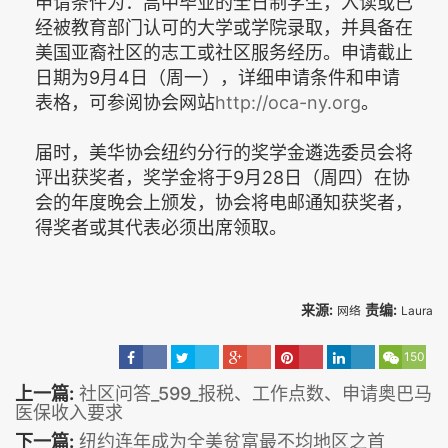
申请条件为：高中毕业的全日制学生，入读或已
经被教育部门认可的大学或学院录取，并具备在
美国亚裔社区的志工或社区服务经历。申请截止
日期为9月4日（周一），详细申请条件和申请
表格，可参阅协会网站
http://oca-ny.org
。
届时，美华协会纽约分行的奖学金遴选委员会将
评出获奖者，奖学金将于9月28日（周四）在协
会的年度晚会上颁发，协会将电邮通知获奖者，
得奖者或其代表必须出席领取。
来源:
责编:
网络
Laura
150
上一篇:
社区问答_599_报税、工作点数、申请奥巴马
医保收入要求
下一篇:
纽约连年成为全美贫富最不均地区之首