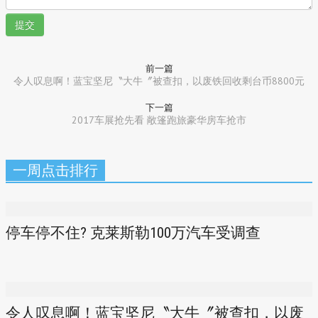
提交
前一篇
令人叹息啊！蓝宝坚尼〝大牛〞被查扣，以废铁回收剩台币8800元
下一篇
2017车展抢先看 敞篷跑旅豪华房车抢市
一周点击排行
停车停不住? 克莱斯勒100万汽车受调查
令人叹息啊！蓝宝坚尼〝大牛〞被查扣，以废