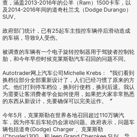
查，涵盖2013-2016年的公羊（Ram）1500卡车，以
及2014-2016年间的道奇杜兰戈（Dodge Durango）
SUV。
政府部门统计，已有25起车主指控车辆停后滑动造成
的车祸，导致9人受伤。
被调查的车辆有一个电子旋转控制器用于驾驶者控制轮
胎，和今年早些时候克莱斯勒汽车召回的问题不同。
Autotrader网上汽车公司Michelle Krebs：〝我们看到
换档位部分全部重新设计了，人们已经习惯了原来的方
式。他们打到停车档位，换到行使档，换到后退。我认
为需要让客消费者学会如何使用，如果把大家非常熟悉
的东西从新设计，先要确保可以完美运作。〞
今年5月，克莱斯勒在世界各地召回超过110万辆汽
车，因为停车后车轮仍会滚动问题。政府表示，问题车
辆包括道奇(Dodge) Charger 、克莱斯勒
(Chrysler)300、和Jeep Grand Cherokee SUV，导