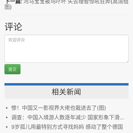
下一篇:
河马宝宝被鸟吓坏 失去理智惊吼狂奔(高清组
图)
评论
提交
相关新闻
惨！中国又一影视界大佬也栽进去了(图)
调查：中国入境游人数逐年减少 国家形象下滑是主因
9岁孤儿用最特别方式寻找妈妈 感动了整个德国