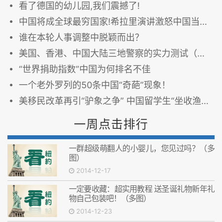
看了德国的幼儿园,我们震撼了!
中国将成全球最穷国家!希拉里演讲激怒中国当政者
谁在本轮人事调整中脱颖而出？
美国、香港、中国大陆三地警察的实力测试（差点笑死）
“世界捐助指数”中国为何排名不佳
一个老外罗列的50条中国“奇葩”现象！
美移民改革再引“驴象之争” 中国留学生“坐收渔利”
一周点击排行
一群超级萌翻人的小婴儿，您见过吗？（多
图）
2014-12-17
一定要收藏：超实用教程 送圣诞礼物新年礼
物自己包装吧！（多图）
2014-12-23