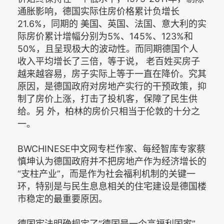
通胀影响，德国实际住房价格累计负增长
21.6%，同期的 美国、英国、法国、意大利的实
际房价累计增幅分别为5%、145%、123%和
50%，且呈现极大的波动性。而同期德国个人
收入平均增长了三倍，等于说， 老百姓买房子
越来越容易，房子实际上等于一直在降价。究其
原因，是德国政府对房地产实行的干预政策，抑
制了房价上涨，打击了投机客，保障了民生供
给。另 外，柏林的房价只相当于伦敦的十分之
一。
BWCHINESE中文网专栏作家、每经智库专家蔡
慎坤认为德国政府并不把房地产作为经济增长的
“支柱产业”，而是作为社会福利机制的关键一
环，特别是与民生息息相关的住宅建设是德国楼
市稳定的最重要原因。
德国宪法明确规定了“德国是一个高福利国家”，