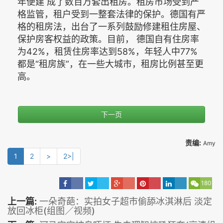
年便建 成了数百万套出租房。租房市场受到严
格监管，租户受到一整套法律的保护。德国有严
格的租房法，出台了一系列鼓励修建租住房屋、
保护房客权益的政策。目前， 德国自有住房率
为42%，租赁住房率达到58%，年轻人中77%
都是“租房族”，在一些大城市，租房比例甚至更
高。
下一页
责编:
Amy
1
2
>
2>|
180
上一篇:
一朵奇葩：实拍女子超市偷舔冰淇淋后 淡定
放回冰柜(组图／视频)