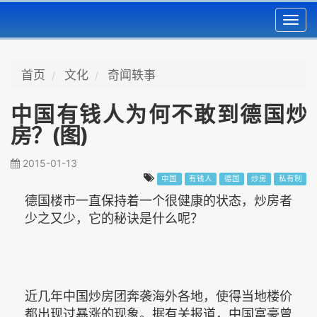
Toggl
navig
首页
文化
奇闻轶事
中国有钱人为何不敢到德国炒
房？(图)
2015-01-13
中国
有钱人
德国
炒房
私有制
德国楼市一直保持着一个很健康的状态，炒房者
少之又少，它的秘诀是什么呢？
近几年中国炒房团奔袭海外各地，使得当地楼价
都出现过暴涨的现象。据有关报道，中国富豪曾