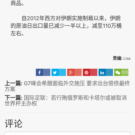
商品。
自2012年西方对伊朗实施制裁以来，伊朗
的原油日出口量已减少一半以上，减至110万桶
左右。
责编:
Lisa
103
上一篇:
G7峰会希腊面临外交施压 要求出台偿债最终
方案
下一篇:
国际足联：若行贿俄罗斯和卡塔尔或被取消
世界杯主办权
评论