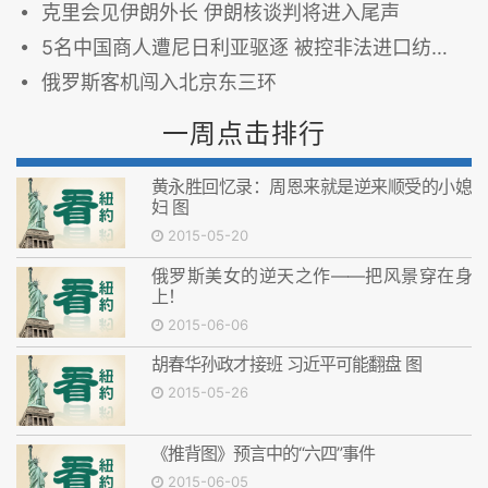
克里会见伊朗外长 伊朗核谈判将进入尾声
5名中国商人遭尼日利亚驱逐 被控非法进口纺织品
俄罗斯客机闯入北京东三环
一周点击排行
黄永胜回忆录：周恩来就是逆来顺受的小媳
妇 图
2015-05-20
俄罗斯美女的逆天之作——把风景穿在身
上！
2015-06-06
胡春华孙政才接班 习近平可能翻盘 图
2015-05-26
《推背图》预言中的“六四”事件
2015-06-05