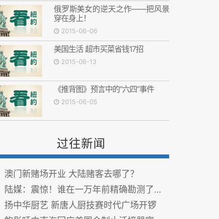
俄罗斯美女的逆天之作——把风景
穿在身上！
2015-06-06
美国生活 超市买菜省钱17招
2015-06-13
《推背图》预言中的“六四”事件
2015-06-05
过往新闻
澳门新赌场开业 大陆赌客去哪了？
陆媒：震惊！谁在一万年前精确勘测了地球？
扬中华厨艺 新唐人厨技赛时代广场开锣