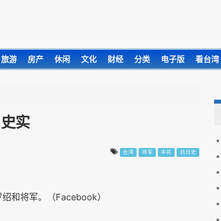
旅游
房产
休闲
文化
财经
分类
电子版
看台湾
日史实
台湾
将军
中共
抗日史
和将军。（Facebook）