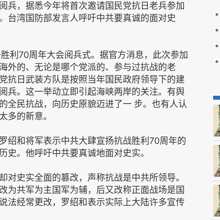
阅兵，据悉今年将首次邀请国民党抗日老兵参加
。台湾国防部发言人呼吁中共要真诚的面对史
争胜利70周年大会阅兵式。据官方消息，此次参加
海外的、无论是哪个党派的、参与过抗战的老
党抗日武装方队是按照当年国民政府领导下的建
阅兵。这一举动立即引起海峡两岸的关注。有舆
的全民抗战，向历史原貌迈进了一 步。也有人认
太多的新意。
罗绍和将军表示中共大肆宣扬抗战胜利70周年的
历史。他呼吁中共要真诚地面对史实。
却对史实全面的篡改，声称抗战是中共所领导。
改为共军为主国军为辅，后又改称正面战场是国
说法经常更改，罗绍和表示实际上大陆许多宣传