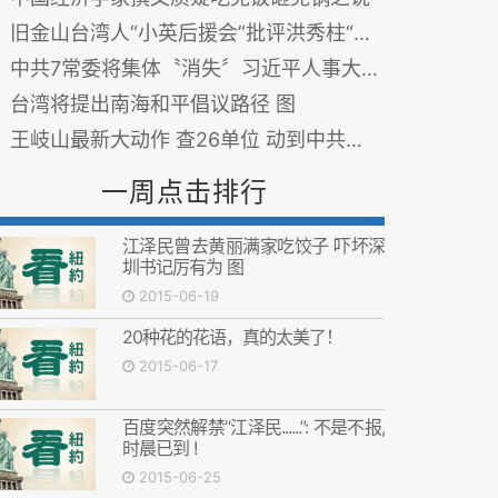
旧金山台湾人“小英后援会”批评洪秀柱“一中同表”是两岸急统
中共7常委将集体〝消失〞习近平人事大布局露端倪
台湾将提出南海和平倡议路径 图
王岐山最新大动作 查26单位 动到中共党报党刊
一周点击排行
江泽民曾去黄丽满家吃饺子 吓坏深
圳书记厉有为 图
2015-06-19
20种花的花语，真的太美了！
2015-06-17
百度突然解禁“江泽民......”: 不是不报,
时晨已到 !
2015-06-25