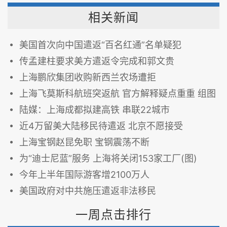
相关新闻
美国首次向中国遣返“百名红通”名单疑犯
传孟建柱要求美方遣返令完成和郭文贵
上海鹏欣集团收购新西兰农场遭拒
上海飞莫斯科航班突返航 官方解释疑点重重 组图
陆媒：上海成都拟建高铁 串联22城市
近4万留美大陆移民待遣返 北京不愿接受
上海宝钢赵昆免职 宝钢震荡不断
为“迪士尼蓝”服务 上海将关闭153家工厂(图)
今年上半年国际游客增2100万人
美国政府对中共施压遣返非法移民
一周点击排行