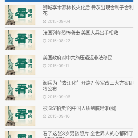
狮城李木源林长火化后 骨灰出现舍利子舍利
花
2015-09-04
法国列车恐怖袭击 美国大兵出手相救
2015-08-22
美国政府对中共施压遣返非法移民
2015-09-11
阅兵为〝去江化〞开路？传军改三大方案即
将公布
2015-09-06
被ISIS“拍卖”的中国人质到底是谁(图)
2015-09-10
看了这张3岁男孩照片 全世界人的心都碎了