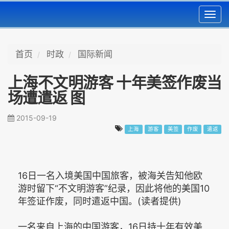
Toggl
navig
首页
时政
国际新闻
上海不文明游客 十年美签作废当
场遭遣返 图
2015-09-19
上海
游客
美签
作废
遣返
16日一名入境美国中国旅客，被海关告知他欧
游时留下“不文明游客”纪录，因此将他的美国10
年签证作废，同时遣返中国。(读者提供)
一名来自上海的中国游客，16日持十年有效美