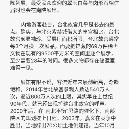
陈列展，最受民众欢迎的翠玉白菜与肉形石相信
届时也会在南院展出。
内地游客赴台，台北故宫几乎是必去的景
点。确实，与北京紫禁城偌大的皇宫相比，台北
故宫颇显袖珍。受展厅面积所限，台北故宫通常
每3个月换一次展品，而要把馆藏的69万件稀世
文物在现有的9500平方米的空间里逐个展示，
至少需要28年的时间。很多文物都存在储藏室
难得一见。
展馆有限不说，客流近年来屡创新高，渐趋
饱和。2014年台北故宫参观人数达540万人
次，逼近600万人次的上限。其实早在上世纪
90年代，就已经出现扩建台北故宫的呼声。
2000年后，在“南北平衡”思路的催化下，南部
院区的规划提上日程。2003年，嘉义在竞争中
胜出，当地辟出70公顷土地供建馆。当年10月