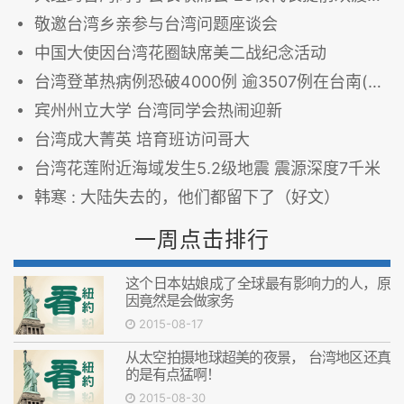
敬邀台湾乡亲参与台湾问题座谈会
中国大使因台湾花圈缺席美二战纪念活动
台湾登革热病例恐破4000例 逾3507例在台南(图)
宾州州立大学 台湾同学会热闹迎新
台湾成大菁英 培育班访问哥大
台湾花莲附近海域发生5.2级地震 震源深度7千米
韩寒 : 大陆失去的，他们都留下了（好文）
一周点击排行
这个日本姑娘成了全球最有影响力的人，原
因竟然是会做家务
2015-08-17
从太空拍摄地球超美的夜景， 台湾地区还真
的是有点猛啊！
2015-08-30