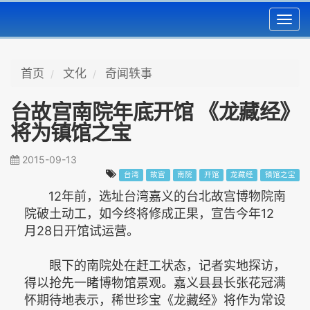
Toggl
navig
首页
文化
奇闻轶事
台故宫南院年底开馆 《龙藏经》
将为镇馆之宝
2015-09-13
台湾
故宫
南院
开馆
龙藏经
镇馆之宝
12年前，选址台湾嘉义的台北故宫博物院南
院破土动工，如今终将修成正果，宣告今年12
月28日开馆试运营。
眼下的南院处在赶工状态，记者实地探访，
得以抢先一睹博物馆景观。嘉义县县长张花冠满
怀期待地表示，稀世珍宝《龙藏经》将作为常设