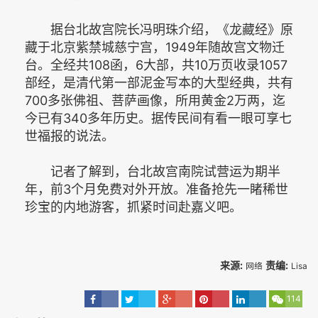
据台北故宫院长冯明珠介绍，《龙藏经》原
藏于北京紫禁城慈宁宫，1949年随故宫文物迁
台。全经共108函，6大部，共10万页收录1057
部经，是清代第一部泥金写本的大型经典，共有
700多张佛祖、菩萨画像，所用黄金2万两，迄
今已有340多年历史。据传民间有看一眼可享七
世福报的说法。
记者了解到，台北故宫南院试营运为期半
年，前3个月免费对外开放。准备抢先一睹稀世
珍宝的内地游客，抓紧时间赴嘉义吧。
来源:
责编:
网络
Lisa
114