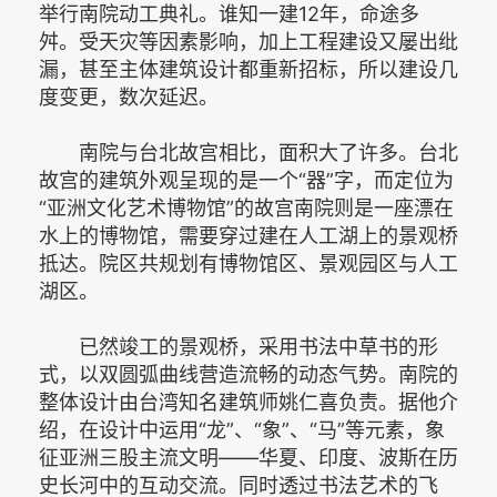
举行南院动工典礼。谁知一建12年，命途多
舛。受天灾等因素影响，加上工程建设又屡出纰
漏，甚至主体建筑设计都重新招标，所以建设几
度变更，数次延迟。
南院与台北故宫相比，面积大了许多。台北
故宫的建筑外观呈现的是一个“器”字，而定位为
“亚洲文化艺术博物馆”的故宫南院则是一座漂在
水上的博物馆，需要穿过建在人工湖上的景观桥
抵达。院区共规划有博物馆区、景观园区与人工
湖区。
已然竣工的景观桥，采用书法中草书的形
式，以双圆弧曲线营造流畅的动态气势。南院的
整体设计由台湾知名建筑师姚仁喜负责。据他介
绍，在设计中运用“龙”、“象”、“马”等元素，象
征亚洲三股主流文明——华夏、印度、波斯在历
史长河中的互动交流。同时透过书法艺术的飞