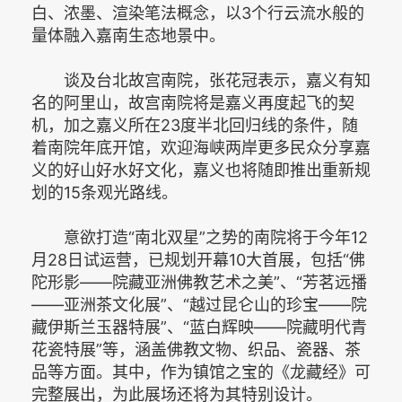
白、浓墨、渲染笔法概念，以3个行云流水般的
量体融入嘉南生态地景中。
谈及台北故宫南院，张花冠表示，嘉义有知
名的阿里山，故宫南院将是嘉义再度起飞的契
机，加之嘉义所在23度半北回归线的条件，随
着南院年底开馆，欢迎海峡两岸更多民众分享嘉
义的好山好水好文化，嘉义也将随即推出重新规
划的15条观光路线。
意欲打造“南北双星”之势的南院将于今年12
月28日试运营，已规划开幕10大首展，包括“佛
陀形影——院藏亚洲佛教艺术之美”、“芳茗远播
——亚洲茶文化展”、“越过昆仑山的珍宝——院
藏伊斯兰玉器特展”、“蓝白辉映——院藏明代青
花瓷特展”等，涵盖佛教文物、织品、瓷器、茶
品等方面。其中，作为镇馆之宝的《龙藏经》可
完整展出，为此展场还将为其特别设计。