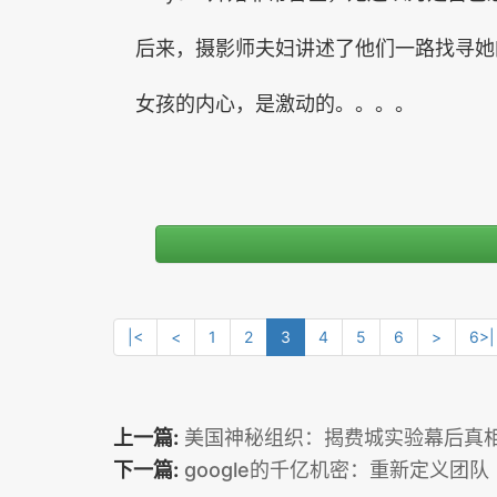
后来，摄影师夫妇讲述了他们一路找寻她
女孩的内心，是激动的。。。。
|<
<
1
2
3
4
5
6
>
6>|
上一篇:
美国神秘组织：揭费城实验幕后真
下一篇:
google的千亿机密：重新定义团队