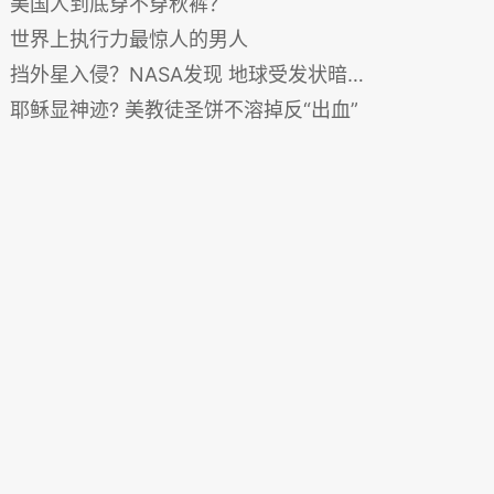
美国人到底穿不穿秋裤？
世界上执行力最惊人的男人
挡外星入侵？NASA发现 地球受发状暗物质保护
耶稣显神迹? 美教徒圣饼不溶掉反“出血”