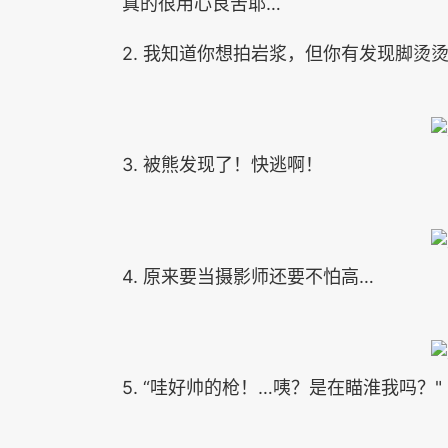
真的很用心良苦耶…
2. 我知道你想拍岩浆，但你有发现脚烫
3. 被熊发现了！快逃啊！
4. 原来要当摄影师还要不怕高…
5. “哇好帅的枪！…咦？是在瞄淮我吗？"