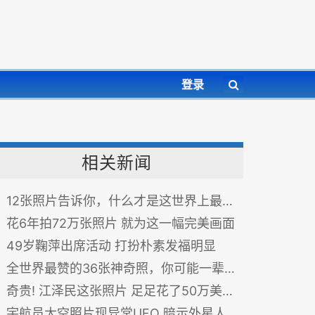
登录
相关新闻
12张照片告诉你，什么才是这世界上最幸福的职业！
花6年拍72万张照片 就为这一幅完美画面
49岁鞠萍出席活动 打扮朴素发福明显
全世界最赞的36张神奇照，你可能一辈子也没见过！
奇贵! 江泽民这张照片 足足花了50万美金?
宇航员太空照片现异常UFO 暗示外星人在监视？