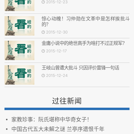
2015-12-23
惊心动魄！习仲勋在文革中是怎样挨批斗
的？
2015-12-30
金庸小说中的绝世高手为啥打不过正规军？
2015-12-17
王岐山曾遭大批斗 只因评价雷锋一句话
2015-12-24
过往新闻
家教珍事：阮氏堪称中华奇女子！
中国古代五大未解之谜 兰亭序遗恨千年