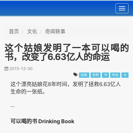
Toggl
navig
首页
文化
奇闻轶事
这个姑娘发明了一本可以喝的
书，改变了6.63亿人的命运
2015-12-30
姑娘
发明
书
命运
水
这个漂亮姑娘花8年时间，发明了拯救6.63亿人
生命的一张纸。
···
可以喝的书
Drinking Book