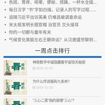
色斑、胃疼、咳嗽、便秘、烦躁，一杯水全搞定！
每日汉字 “书”字如白描，记录人的写字过程……
追随习近平出访英美 仍难逃被调查命运
宋太祖发明长翅官帽 治官员 交头接耳
你的一切都与童年有关
气候变化竟能左右王朝命运？从汉唐盛世聊到法国大革命
一周点击排行
神奇数字中或隐藏着宇宙惊天秘密
2015-12-10
为什么传说猫有九条命？
2015-12-23
“三心二意”指的是哪“三心”？