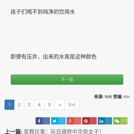
孩子们喝不到纯净的饮用水
即便有压井，出来的水竟是这种颜色
下一页
来源:
责编:
网络
Kitt
1
2
3
4
5
>
5>|
113
上一篇:
家教珍事：阮氏堪称中华奇女子！