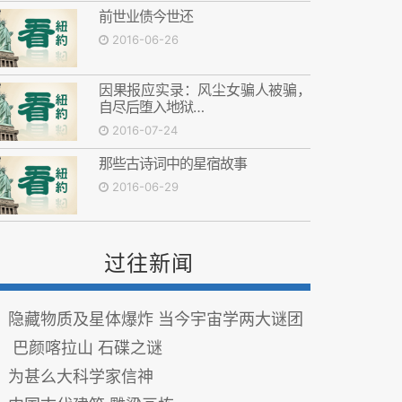
前世业债今世还
2016-06-26
因果报应实录：风尘女骗人被骗，
自尽后堕入地狱…
2016-07-24
那些古诗词中的星宿故事
2016-06-29
过往新闻
隐藏物质及星体爆炸 当今宇宙学两大谜团
巴颜喀拉山 石碟之谜
为甚么大科学家信神