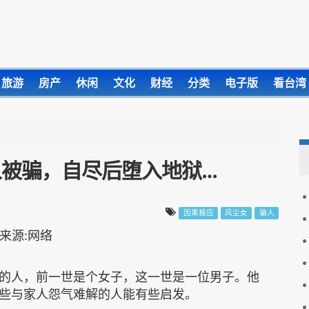
旅游
房产
休闲
文化
财经
分类
电子版
看台湾
被骗，自尽后堕入地狱…
因果报应
风尘女
骗人
的人，前一世是个女子，这一世是一位男子。他
些与家人怨气难解的人能有些启发。