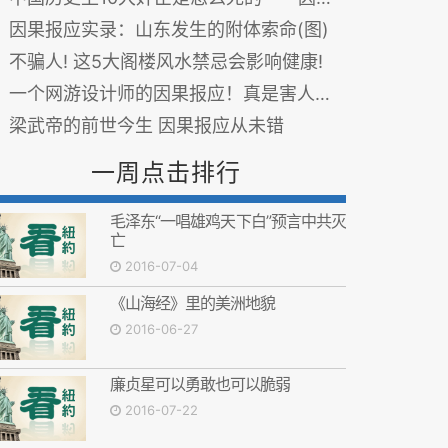
因果报应实录：山东发生的附体索命(图)
不骗人! 这5大阁楼风水禁忌会影响健康!
一个网游设计师的因果报应！真是害人害己！（沉迷游戏的人必须看）
梁武帝的前世今生 因果报应从未错
一周点击排行
毛泽东“一唱雄鸡天下白”预言中共灭
亡
2016-07-04
《山海经》里的美洲地貌
2016-06-27
廉贞星可以勇敢也可以脆弱
2016-07-22