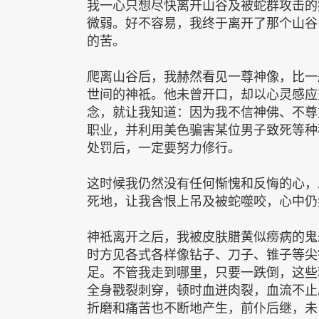
我一心只想尽快离开山谷及被蛇群攻击的
微弱。好不容易，我终于离开了那个山谷
的苦。
爬离山谷后，我赫然看见一尊神像，比一
世间的神祗。他未曾开口，却以心灵感应
念，就让我知道：因为我不信神佛、不尊
职业，并利用美色骗害某位男子致死等种
处罚后，一定要努力修行。
这时候我仍然没有任何惭愧和反悔的心，
死地，让我含恨上吊及被蛇噬咬，心中仍
神祗离开之后，我被皮肤腊黄似痨病的鬼
时方见各式各样像钻子、刀子、锥子等尖
足。不管我走到哪里，只要一跌倒，这些
全身戳裂刺穿，顿时血迸肉裂，血流不止
折磨和痛苦也不断地产生，前仆后继，未