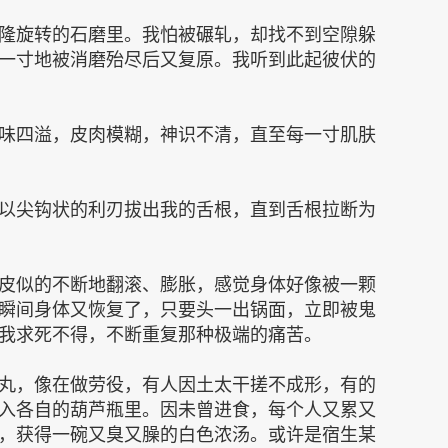
隆旋转的石磨里。我怕被碾轧，却找不到空隙躲
一寸地被消磨殆尽后又复原。我听到此起彼伏的
味四溢，皮肉模糊，神识不清，直至每一寸肌肤
以尖钩状的利刃拔出我的舌根，直到舌根拉断为
皮似的不断地翻滚、膨胀，感觉身体好像被一颗
瞬间身体又恢复了，只要头一出锅面，立即被鬼
我求死不得，不断重复那种极端的痛苦。
丸，像在做劳役，有人因土太干搓不成形，有的
入各自的葫芦瓶里。因未曾进食，每个人又累又
，获得一碗又臭又臊的白色浓汤。或许是宿生某