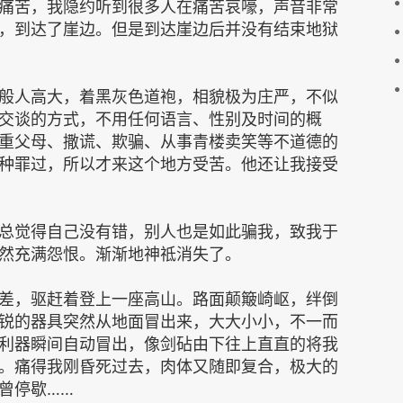
痛苦，我隐约听到很多人在痛苦哀嚎，声音非常
，到达了崖边。但是到达崖边后并没有结束地狱
般人高大，着黑灰色道袍，相貌极为庄严，不似
交谈的方式，不用任何语言、性别及时间的概
重父母、撒谎、欺骗、从事青楼卖笑等不道德的
种罪过，所以才来这个地方受苦。他还让我接受
总觉得自己没有错，别人也是如此骗我，致我于
然充满怨恨。渐渐地神祗消失了。
差，驱赶着登上一座高山。路面颠簸崎岖，绊倒
锐的器具突然从地面冒出来，大大小小，不一而
利器瞬间自动冒出，像剑砧由下往上直直的将我
。痛得我刚昏死过去，肉体又随即复合，极大的
曾停歇……