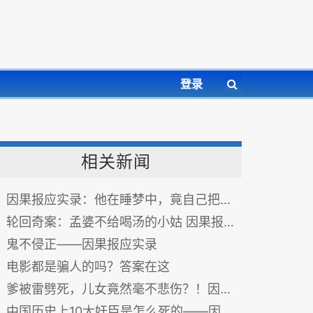
登录
相关新闻
因果报应实录：他在睡梦中，竟自己把小刀拍入肚中！
轮回奇案：孟婆不给喝汤的小姑 因果报应实录
鬼不侵正——因果报应实录
电影都是骗人的吗？答案在这
爹被雷劈死，儿女竟然毫不悲伤？！因果报应，一点不虚！
中国历史上10大奸臣是怎么死的——因果报应实录