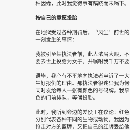
种因缘，此时我觉得事有蹊跷而未喝下。
按自己的意愿投胎
在地狱受过各种刑罚后，〝风尘〞前世的
一刻发生的事情：
我被引至某执法者前，此人浓眉大眼，不
要去世上投胎为女子。并嘱咐我千万不要
语毕，我心有不平地向执法者申诉了一大
生好报仇的理由。那执法者很诧异我为何
同时发给每人一张有颜色的号码牌。我拿
色的门前排队，等候投胎。
此时，我听到旁边的差役正在议论：红色
分别代表各种不同的生物或动物。我因为
抢走对方的蓝牌，又把自己的红牌丢给他