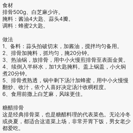
食材
排骨500g、白芝麻少许。
腌料：酱油4大匙、蒜头4瓣。
调料：蜂蜜2大匙。
做法
1、备料：蒜头拍破切末，加酱油，搅拌均匀备用。
2、排骨加腌料，抓均匀，腌20分钟。
3、热油锅，放排骨，用中小火慢煎排骨至表面金黄。
4、续倒入半杯水，加1大匙腌料。盖上锅盖，小火焖
煮20分钟。
5、排骨煮熟透，锅中剩下汤汁加蜂蜜，用中小火慢慢
翻炒、收汁，依个人喜好决定汤汁收稠程度。
6、食用前撒上白芝麻，风味更佳。
糖醋排骨
这是经典排骨菜，也是糖醋料理的代表菜色。无论冷冬
或炎夏，都适合这道菜上场，非常开胃下饭，男女老少
都爱吃。