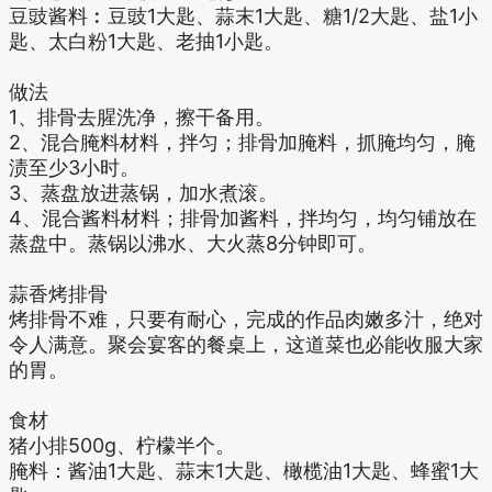
豆豉酱料︰豆豉1大匙、蒜末1大匙、糖1/2大匙、盐1小
匙、太白粉1大匙、老抽1小匙。
做法
1、排骨去腥洗净，擦干备用。
2、混合腌料材料，拌匀；排骨加腌料，抓腌均匀，腌
渍至少3小时。
3、蒸盘放进蒸锅，加水煮滚。
4、混合酱料材料；排骨加酱料，拌均匀，均匀铺放在
蒸盘中。蒸锅以沸水、大火蒸8分钟即可。
蒜香烤排骨
烤排骨不难，只要有耐心，完成的作品肉嫩多汁，绝对
令人满意。聚会宴客的餐桌上，这道菜也必能收服大家
的胃。
食材
猪小排500g、柠檬半个。
腌料：酱油1大匙、蒜末1大匙、橄榄油1大匙、蜂蜜1大