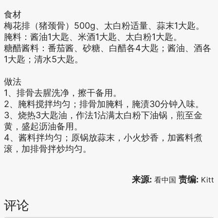
食材
梅花排（猪颈骨）500g、太白粉适量、蒜末1大匙。
腌料：酱油1大匙、米酒1大匙、太白粉1大匙。
糖醋酱料：番茄酱、砂糖、白醋各4大匙；酱油、酒各
1大匙；清水5大匙。
做法
1、排骨去腥洗净，擦干备用。
2、腌料搅拌均匀；排骨加腌料，腌渍30分钟入味。
3、烧热3大匙油，作法1沾满太白粉下油锅，煎至金
黄，盛起沥油备用。
4、酱料拌均匀；原锅放蒜末，小火炒香，加酱料煮
滚，加排骨拌炒均匀。
来源:
责编:
看中国
Kitt
评论